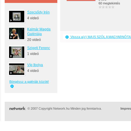
60 megtekintés
Szecsődy Irén
4 videó
Kalmár Magda
Galériája
Vissza a(z) MA IS SZÓL A MAGYARNÓTA 
20 videó
Szigeti Ferenc
1 videó
Víg Ibolya
4 videó
Böngéssz a galériák között!
© 2007 Copyright Network.hu Minden jog fenntartva.
Impre