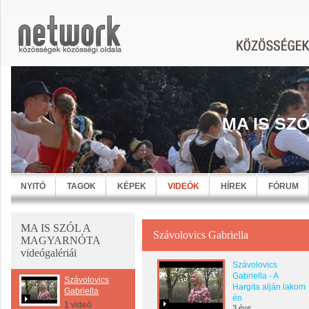
MA IS SZ
NYITÓ
TAGOK
KÉPEK
VIDEÓK
HÍREK
FÓRUM
MA IS SZÓL A
Szávolovics Gabriella
MAGYARNÓTA
videógalériái
Szávolovics
Gabriella - A
Szávolovics
Hargita alján lakom
Gabriella
én
1 videó
3 éve