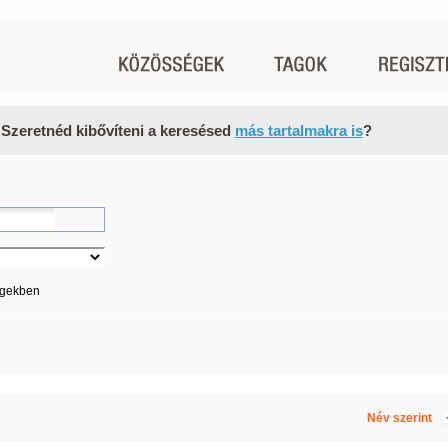
 Szeretnéd kibővíteni a keresésed
más tartalmakra is
?
égekben
Név szerint