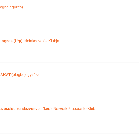
logbejegyzés)
_agnes
(kép)
,
Nótakedvelők Klubja
LAKAT
(blogbejegyzés)
gyesulet_rendezvenye_
(kép)
,
Network Klubajánló Klub