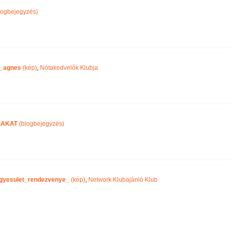
logbejegyzés)
_agnes
(kép)
,
Nótakedvelők Klubja
LAKAT
(blogbejegyzés)
gyesulet_rendezvenye_
(kép)
,
Network Klubajánló Klub