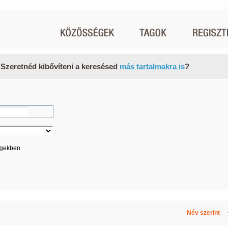
 Szeretnéd kibővíteni a keresésed
más tartalmakra is
?
égekben
Név szerint