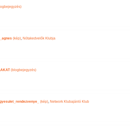
logbejegyzés)
_agnes
(kép)
,
Nótakedvelők Klubja
LAKAT
(blogbejegyzés)
gyesulet_rendezvenye_
(kép)
,
Network Klubajánló Klub