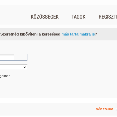
 Szeretnéd kibővíteni a keresésed
más tartalmakra is
?
égekben
Név szerint