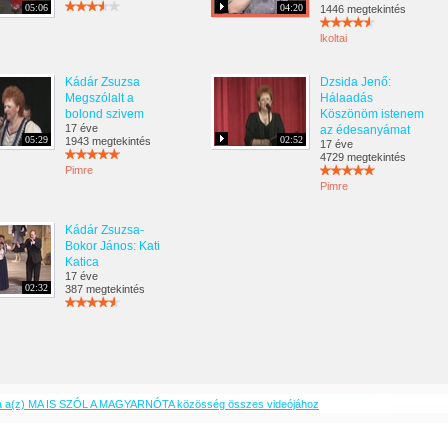
05:06
04:20
1446 megtekintés
lkoltai
Kádár Zsuzsa
Dzsida Jenő:
Megszólalt a
Hálaadás
bolond szivem
Köszönöm istenem
17 éve
az édesanyámat
05:29
02:52
1943 megtekintés
17 éve
4729 megtekintés
Pimre
Pimre
Kádár Zsuzsa-
Bokor János: Kati
Katica
17 éve
02:32
387 megtekintés
a a(z) MA IS SZÓL A MAGYARNÓTA közösség összes videójához