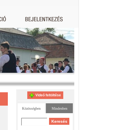
Videó feltöltése
Közösségben
Mindenben