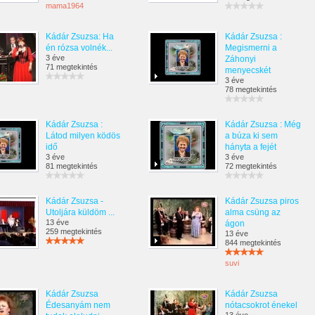
mama1964
Kádár Zsuzsa: Ha
Kádár Zsuzsa :
én rózsa volnék...
Megismerni a
3 éve
Záhonyi
71 megtekintés
menyecskét
3 éve
78 megtekintés
Kádár Zsuzsa :
Kádár Zsuzsa : Még
Látod milyen ködös
a búza ki sem
idő
hányta a fejét
3 éve
3 éve
81 megtekintés
72 megtekintés
Kádár Zsuzsa -
Kádár Zsuzsa piros
Utoljára küldöm ...
alma csüng az
13 éve
ágon
259 megtekintés
13 éve
844 megtekintés
suvi
Kádár Zsuzsa
Kádár Zsuzsa
Édesanyám nem
nótacsokrot énekel