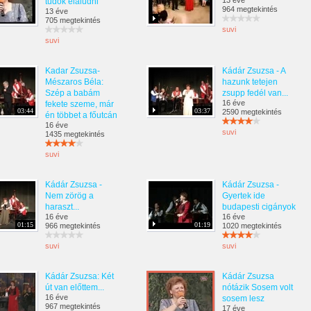
13 éve
tudok elaludni
964 megtekintés
13 éve
705 megtekintés
suvi
suvi
Kadar Zsuzsa-
Kádár Zsuzsa - A
Mészaros Béla:
hazunk tetejen
Szép a babám
zsupp fedél van...
16 éve
fekete szeme, már
03:44
03:37
2590 megtekintés
én többet a főutcán
16 éve
suvi
1435 megtekintés
suvi
Kádár Zsuzsa -
Kádár Zsuzsa -
Nem zörög a
Gyertek ide
haraszt...
budapesti cigányok
16 éve
16 éve
01:15
01:19
966 megtekintés
1020 megtekintés
suvi
suvi
Kádár Zsuzsa: Két
Kádár Zsuzsa
út van előttem...
nótázik Sosem volt
16 éve
sosem lesz
967 megtekintés
17 éve