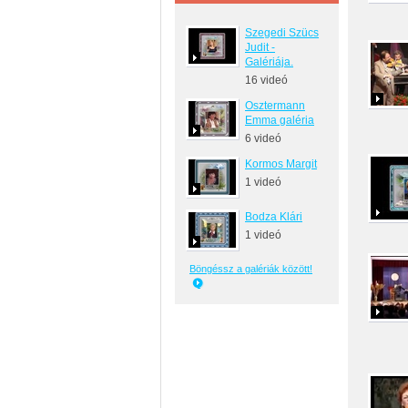
Szegedi Szücs
Judit -
Galériája.
16 videó
Osztermann
Emma galéria
6 videó
Kormos Margit
1 videó
Bodza Klári
1 videó
Böngéssz a galériák között!