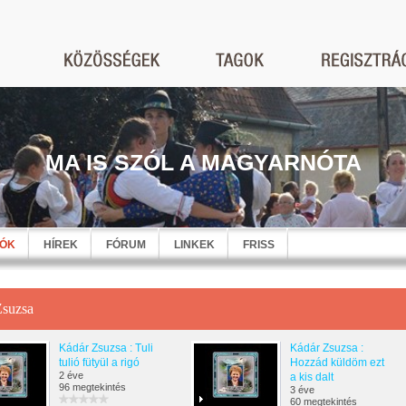
MA IS SZÓL A MAGYARNÓTA
EÓK
HÍREK
FÓRUM
LINKEK
FRISS
Zsuzsa
Kádár Zsuzsa : Tuli
Kádár Zsuzsa :
tulió fütyül a rigó
Hozzád küldöm ezt
2 éve
a kis dalt
96 megtekintés
3 éve
60 megtekintés