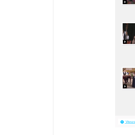
Vissz