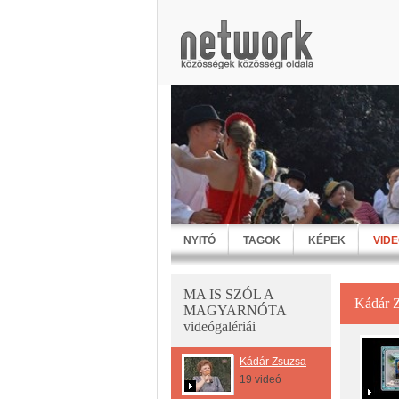
NYITÓ
TAGOK
KÉPEK
VID
MA IS SZÓL A
Kádár 
MAGYARNÓTA
videógalériái
Kádár Zsuzsa
19 videó