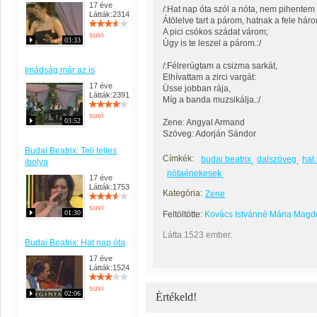
17 éve
/:Hat nap óta szól a nóta, nem pihentem
Látták:2314
Átölelve tart a párom, hatnak a fele hár
A pici csókos szádat várom;
suvi
03:33
Úgy is te leszel a párom.:/
/:Félrerúgtam a csizma sarkát,
Imádság már az is
Elhívattam a zirci vargát:
17 éve
Üsse jobban rája,
Látták:2391
Míg a banda muzsikálja.:/
suvi
03:52
Zene: Angyal Armand
Szöveg: Adorján Sándor
Budai Beatrix: Teli teljes
Címkék:
budai beatrix
dalszöveg
hat
ibolya
nótaénekesek
17 éve
Látták:1753
Kategória:
Zene
suvi
01:30
Feltöltötte:
Kovács Istvánné Mária Magd
Látta 1523 ember.
Budai Beatrix: Hat nap óta
17 éve
Látták:1524
suvi
02:06
Értékeld!