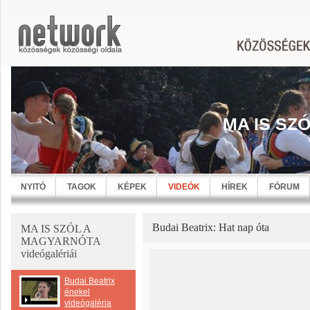
MA IS SZ
NYITÓ
TAGOK
KÉPEK
VIDEÓK
HÍREK
FÓRUM
Budai Beatrix: Hat nap óta
MA IS SZÓL A
MAGYARNÓTA
videógalériái
Budai Beatrix
énekel
videógaléria