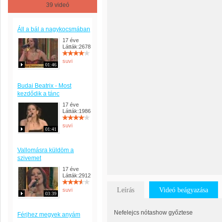
39 videó
Áll a bál a nagykocsmában
17 éve
Látták:2678
suvi
01:46
Budai Beatrix - Most
kezdődik a tánc
17 éve
Látták:1986
suvi
01:41
Vallomásra küldöm a
szivemet
17 éve
Látták:2912
Leírás
Videó beágyazása
suvi
03:39
Nefelejcs nótashow győztese
Férjhez megyek anyám