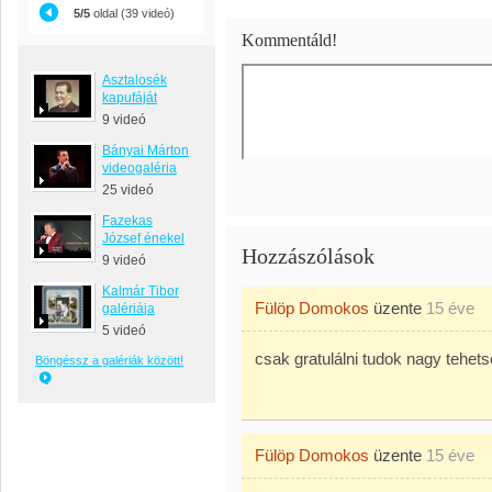
5/5
oldal (39 videó)
Kommentáld!
Asztalosék
kapufáját
9 videó
Bányai Márton
videogaléria
25 videó
Fazekas
József énekel
Hozzászólások
9 videó
Kalmár Tibor
Fülöp Domokos
üzente
15 éve
galériája
5 videó
csak gratulálni tudok nagy tehet
Böngéssz a galériák között!
Fülöp Domokos
üzente
15 éve