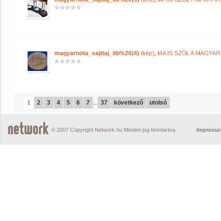
magyarnota_sajttaj_itb%20(4)
(kép)
,
MA IS SZÓL A MAGYA
1
2
3
4
5
6
7
...
37
következő
utolsó
© 2007 Copyright Network.hu Minden jog fenntartva.
Impress