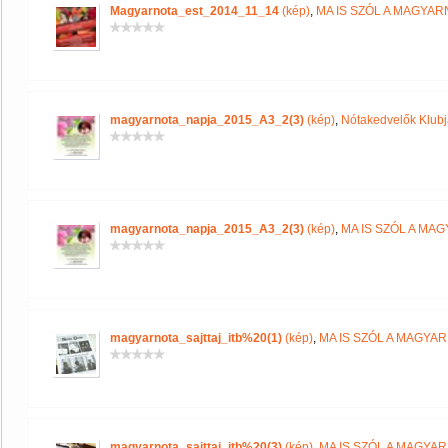
Magyarnota_est_2014_11_14
(kép)
,
MA IS SZÓL A MAGYA
magyarnota_napja_2015_A3_2(3)
(kép)
,
Nótakedvelők Klub
magyarnota_napja_2015_A3_2(3)
(kép)
,
MA IS SZÓL A MA
magyarnota_sajttaj_itb%20(1)
(kép)
,
MA IS SZÓL A MAGYA
magyarnota_sajttaj_itb%20(3)
(kép)
,
MA IS SZÓL A MAGYA