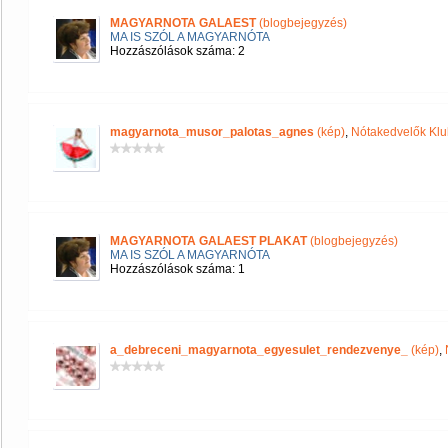
MAGYARNOTA GALAEST
(blogbejegyzés)
MA IS SZÓL A MAGYARNÓTA
Hozzászólások száma: 2
magyarnota_musor_palotas_agnes
(kép)
,
Nótakedvelők Klu
MAGYARNOTA GALAEST PLAKAT
(blogbejegyzés)
MA IS SZÓL A MAGYARNÓTA
Hozzászólások száma: 1
a_debreceni_magyarnota_egyesulet_rendezvenye_
(kép)
,