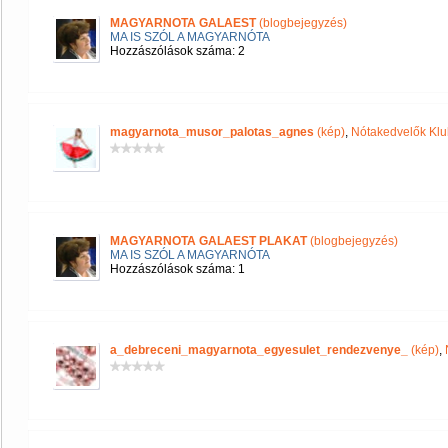
MAGYARNOTA GALAEST
(blogbejegyzés)
MA IS SZÓL A MAGYARNÓTA
Hozzászólások száma: 2
magyarnota_musor_palotas_agnes
(kép)
,
Nótakedvelők Klu
MAGYARNOTA GALAEST PLAKAT
(blogbejegyzés)
MA IS SZÓL A MAGYARNÓTA
Hozzászólások száma: 1
a_debreceni_magyarnota_egyesulet_rendezvenye_
(kép)
,