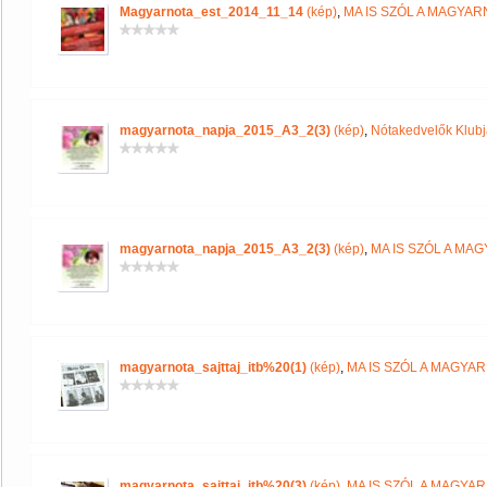
Magyarnota_est_2014_11_14
(kép)
,
MA IS SZÓL A MAGYA
magyarnota_napja_2015_A3_2(3)
(kép)
,
Nótakedvelők Klub
magyarnota_napja_2015_A3_2(3)
(kép)
,
MA IS SZÓL A MA
magyarnota_sajttaj_itb%20(1)
(kép)
,
MA IS SZÓL A MAGYA
magyarnota_sajttaj_itb%20(3)
(kép)
,
MA IS SZÓL A MAGYA