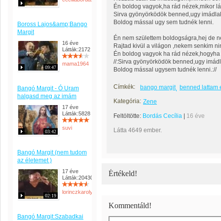
Én boldog vagyok,ha rád nézek,mikor l
Sirva gyönyörködök benned,ugy imádlak
Boldog mással ugy sem tudnék lenni.
Boross Lajos&amp;Bango
Margit
Én nem születtem boldogságra,hej de ne
16 éve
Rajtad kivül a világon ,nekem senkim ni
Látták:2172
Én boldog vagyok ha rád nézek,hogyha 
//:Sirva gyönyörködök benned,ugy imádl
mama1964
09:47
Boldog mással ugysem tudnék lenni.://
Címkék:
bango margit
benned lattam
Bangó Margit - Ó Uram
halgasd meg az imám
Kategória:
Zene
17 éve
Látták:5828
Feltöltötte:
Bordás Cecília
|
16 éve
suvi
Látta 4649 ember.
03:42
Bangó Margit (nem tudom
az életemet )
17 éve
Értékeld!
Látták:20430
lorinczkarolyne
02:19
Kommentáld!
Bangó Margit:Szabadkai