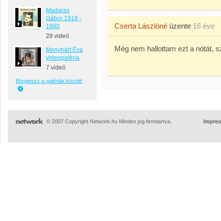
Madaras
Gábor 1918 -
Cserta Lászlóné
üzente
16 éve
1980
28 videó
Még nem hallottam ezt a nótát, 
Menyhárt Éva
videogaléria
7 videó
Böngéssz a galériák között!
© 2007 Copyright Network.hu Minden jog fenntartva.
Impre