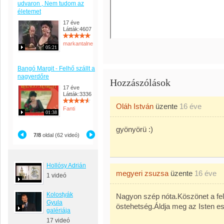
udvaron , Nem tudom az
életemet
17 éve
Látták:4607
markantalne
05:21
Bangó Margit - Felhő szállt a
nagyerdőre
Hozzászólások
17 éve
Látták:3336
Oláh István
üzente
16 éve
Fanti
01:38
gyönyörü :)
7/8
oldal (62 videó)
Hollósy Adrián
megyeri zsuzsa
üzente
16 éve
1 videó
Kolostyák
Nagyon szép nóta.Köszönet a fel
Gyula
östehetség.Áldja meg az Isten es
galériája
17 videó