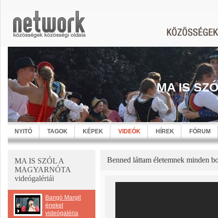
MA IS SZ
NYITÓ
TAGOK
KÉPEK
VIDEÓK
HÍREK
FÓRUM
Benned láttam életemnek minden bo
MA IS SZÓL A
MAGYARNÓTA
videógalériái
Bangó Margit
énekel
videógaléria