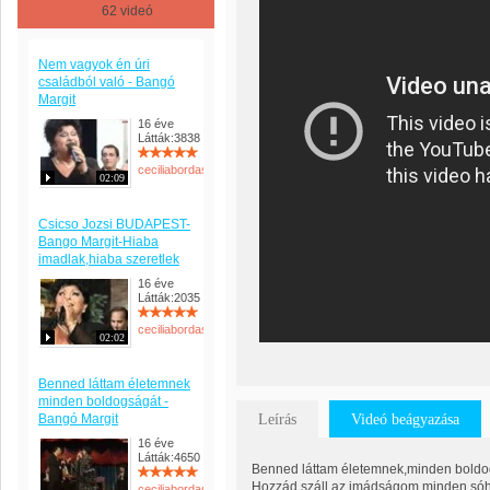
62 videó
Nem vagyok én úri
családból való - Bangó
Margit
16 éve
Látták:3838
ceciliabordas
02:09
Csicso Jozsi BUDAPEST-
Bango Margit-Hiaba
imadlak,hiaba szeretlek
16 éve
Látták:2035
ceciliabordas
02:02
Benned láttam életemnek
minden boldogságát -
Bangó Margit
Leírás
Videó beágyazása
16 éve
Látták:4650
Benned láttam életemnek,minden boldo
Hozzád száll az imádságom,minden sóh
ceciliabordas