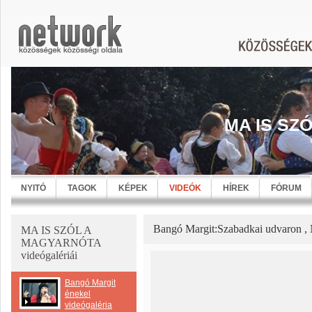
MA IS SZ
NYITÓ
TAGOK
KÉPEK
VIDEÓK
HÍREK
FÓRUM
Bangó Margit:Szabadkai udvaron ,
MA IS SZÓL A
MAGYARNÓTA
videógalériái
Bangó Margit
énekel
videógaléria