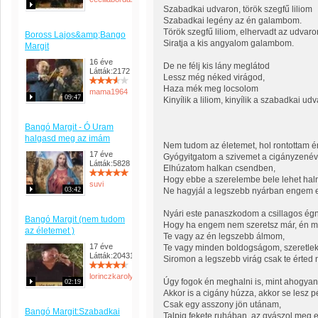
Szabadkai udvaron, török szegfű liliom
Szabadkai legény az én galambom.
Török szegfű liliom, elhervadt az udvaro
Boross Lajos&amp;Bango
Siratja a kis angyalom galambom.
Margit
16 éve
De ne félj kis lány meglátod
Látták:2172
Lessz még néked virágod,
Haza mék meg locsolom
mama1964
09:47
Kinyílik a liliom, kinyílik a szabadkai udv
Bangó Margit - Ó Uram
halgasd meg az imám
Nem tudom az életemet, hol rontottam én
17 éve
Gyógyitgatom a szivemet a cigányzenév
Látták:5828
Elhúzatom halkan csendben,
Hogy ebbe a szerelembe bele lehet haln
suvi
03:42
Ne hagyjál a legszebb nyárban engem e
Nyári este panaszkodom a csillagos ég
Bangó Margit (nem tudom
Hogy ha engem nem szeretsz már, én mi
az életemet )
Te vagy az én legszebb álmom,
17 éve
Te vagy minden boldogságom, szeretlek 
Látták:20431
Siromon a legszebb virág csak te érted n
lorinczkarolyne
Úgy fogok én meghalni is, mint ahogyan
02:19
Akkor is a cigány húzza, akkor se lesz
Csak egy asszony jön utánam,
Bangó Margit:Szabadkai
Talpig fekete ruhában, az gyászol meg