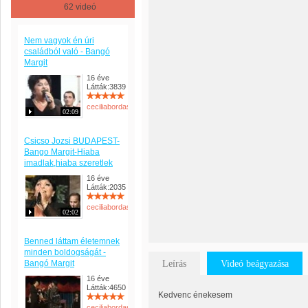
62 videó
Nem vagyok én úri
családból való - Bangó
Margit
16 éve
Látták:3839
ceciliabordas
02:09
Csicso Jozsi BUDAPEST-
Bango Margit-Hiaba
imadlak,hiaba szeretlek
16 éve
Látták:2035
ceciliabordas
02:02
Benned láttam életemnek
minden boldogságát -
Bangó Margit
Leírás
Videó beágyazása
16 éve
Látták:4650
Kedvenc énekesem
ceciliabordas