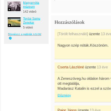
Magyarnóta
múzeum
142 videó
Tordai Samu
Hozzászólások
Zenekar
5 videó
[Törölt felhasználó]
üzente
13 év
Böngéssz a galériák között!
Nagyon szép nóták.Köszönöm.
Cserta Lászlóné
üzente
13 éve
A Zeneszöveg.hu oldalon három 
ott megtalálja,
Madarász Katalin is ezzel a szöv
Előzmény
Pajor János
üzente
13 éve