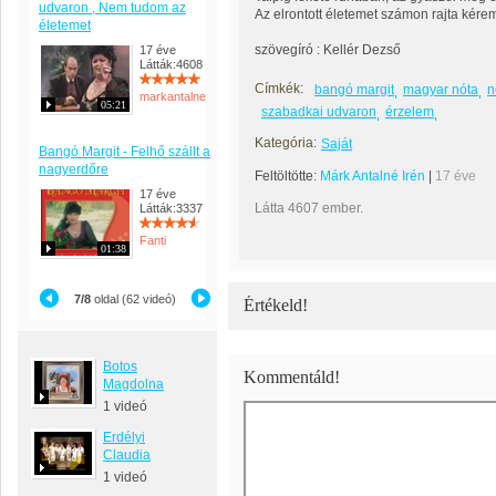
udvaron , Nem tudom az
Az elrontott életemet számon rajta kére
életemet
szövegíró : Kellér Dezső
17 éve
Látták:4608
Címkék:
bangó margit
magyar nóta
n
markantalne
05:21
szabadkai udvaron
érzelem
Kategória:
Saját
Bangó Margit - Felhő szállt a
nagyerdőre
Feltöltötte:
Márk Antalné Irén
|
17 éve
17 éve
Látta 4607 ember.
Látták:3337
Fanti
01:38
7/8
oldal (62 videó)
Értékeld!
Botos
Kommentáld!
Magdolna
1 videó
Erdélyi
Claudia
1 videó