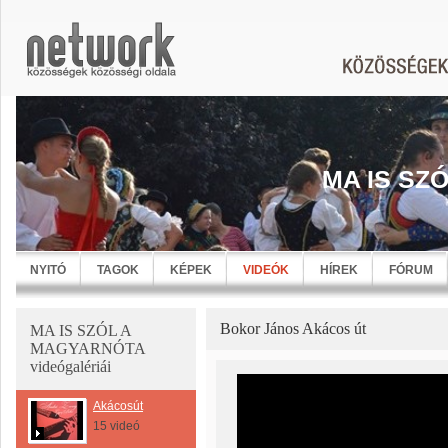
MA IS SZ
NYITÓ
TAGOK
KÉPEK
VIDEÓK
HÍREK
FÓRUM
Bokor János Akácos út
MA IS SZÓL A
MAGYARNÓTA
videógalériái
Akácosút
15 videó