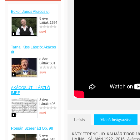
Bokor János Akácos út
8 éve
Látták:1384
suvi
Tarnai Kiss László: Akácos
út
8 éve
Látták:601
suvi
AKÁCOS ÚT - LÁSZLÓ
IMRE
8 éve
Látták:496
suvi
Leírás
Videó beágyazása
Román Szerenád Op. 98
KÁTY FERENC - ID. KALMÁR TIBOR 1893
8 éve
HAJNAL KÁLMÁN 19?? - 2016 : Akácos 
Látták:515