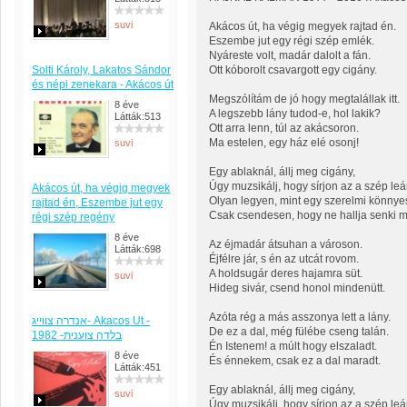
suvi
Akácos út, ha végig megyek rajtad én.
Eszembe jut egy régi szép emlék.
Nyáreste volt, madár dalolt a fán.
Solti Károly, Lakatos Sándor
Ott kóborolt csavargott egy cigány.
és népi zenekara - Akácos út
Megszólítám de jó hogy megtalállak itt.
8 éve
A legszebb lány tudod-e, hol lakik?
Látták:513
Ott arra lenn, túl az akácsoron.
Ma estelen, egy ház elé osonj!
suvi
Egy ablaknál, állj meg cigány,
Úgy muzsikálj, hogy sírjon az a szép leá
Akácos út, ha végig megyek
Olyan legyen, mint egy szerelmi könnye
rajtad én, Eszembe jut egy
Csak csendesen, hogy ne hallja senki m
régi szép regény
8 éve
Az éjmadár átsuhan a városon.
Látták:698
Éjfélre jár, s én az utcát rovom.
A holdsugár deres hajamra süt.
suvi
Hideg sivár, csend honol mindenütt.
Azóta rég a más asszonya lett a lány.
אנדרה צווייג- Akacos Ut -
De ez a dal, még fülébe cseng talán.
בלדה צוענית- 1982
Én Istenem! a múlt hogy elszaladt.
8 éve
És énnekem, csak ez a dal maradt.
Látták:451
Egy ablaknál, állj meg cigány,
suvi
Úgy muzsikálj, hogy sírjon az a szép leá