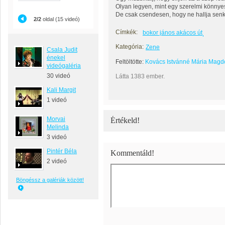
Olyan legyen, mint egy szerelmi könnye
De csak csendesen, hogy ne hallja senk
2/2
oldal (15 videó)
Címkék:
bokor jános akácos út
Kategória:
Zene
Csala Judit
énekel
Feltöltötte:
Kovács Istvánné Mária Magd
videógaléria
30 videó
Látta 1383 ember.
Kali Margit
1 videó
Morvai
Értékeld!
Melinda
3 videó
Pintér Béla
Kommentáld!
2 videó
Böngéssz a galériák között!