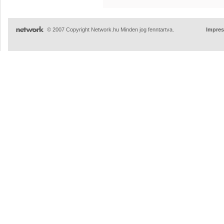
© 2007 Copyright Network.hu Minden jog fenntartva.
Impre