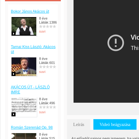
Bokor János Akácos út
8 éve
Látták:1386
suvi
Tarnai Kiss László: Akácos
út
8 éve
Látták:601
suvi
AKÁCOS ÚT - LÁSZLÓ
IMRE
8 éve
Látták:496
suvi
Leírás
Videó beágyazása
Román Szerenád Op. 98
8 éve
Látták:515
Az előadót sajnos nem ismerem, ha vala