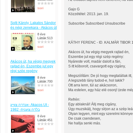
suvi
Gajo G
Közzététel: 2013. jan. 19.
Solti Károly, Lakatos Sándor
Subscribe Subscribed Unsubscribe
és népi zenekara - Akácos út
8 éve
Látták:513
KÁTHY FERENC - ID. KALMÁR TIBOR 18
suvi
Akácos út, ha végig megyek rajtad én,
Eszembe jut egy régi szép regény:
Akácos út, ha végig megyek
Nyáreste volt, madár dalolt a fán,
rajtad én, Eszembe jut egy
S itt kóborolt, csavargott egy cigány,
régi szép regény
Megszólítám: De jó hogy megtalállak itt,
8 éve
A legszebb lány tudod-e, hol lakik?
Látták:700
Ott arra lenn, túl az akácsoron,
Ma estelen, egy ház elé osonj! (este mé
suvi
Refrén:
Egy ablaknál! Állj meg cigány,
אנדרה צווייג- Akacos Ut -
Úgy muzsikálj, hogy sírjon az a szép leá
בלדה צוענית- 1982
Olyan legyen, mint egy szerelmi könnye
8 éve
De csak csendesen,
Látták:451
Ne hallja senki más.
suvi