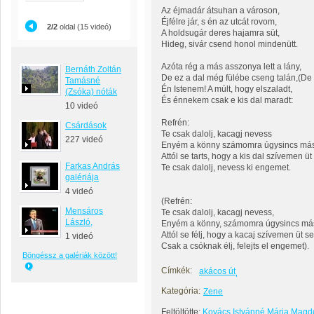
Az éjmadár átsuhan a városon,
Éjfélre jár, s én az utcát rovom,
2/2
oldal (15 videó)
A holdsugár deres hajamra süt,
Hideg, sivár csend honol mindenütt.
Azóta rég a más asszonya lett a lány,
Bernáth Zoltán
De ez a dal még fülébe cseng talán,(De 
Tamásné
Én Istenem! A múlt, hogy elszaladt,
(Zsóka) nóták
És énnekem csak e kis dal maradt:
10 videó
Refrén:
Csárdások
Te csak dalolj, kacagj nevess
227 videó
Enyém a könny számomra úgysincs má
Attól se tarts, hogy a kis dal szívemen üt
Farkas András
Te csak dalolj, nevess ki engemet.
galériája
4 videó
(Refrén:
Mensáros
Te csak dalolj, kacagj nevess,
László,
Enyém a könny, számomra úgysincs má
Attól se félj, hogy a kacaj szívemen üt se
1 videó
Csak a csóknak élj, felejts el engemet).
Böngéssz a galériák között!
Címkék:
akácos út
Kategória:
Zene
Feltöltötte:
Kovács Istvánné Mária Magd