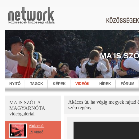
MA IS SZ
NYITÓ
TAGOK
KÉPEK
VIDEÓK
HÍREK
FÓRUM
Akácos út, ha végig megyek rajtad 
MA IS SZÓL A
szép regény
MAGYARNÓTA
videógalériái
Akácosút
15 videó