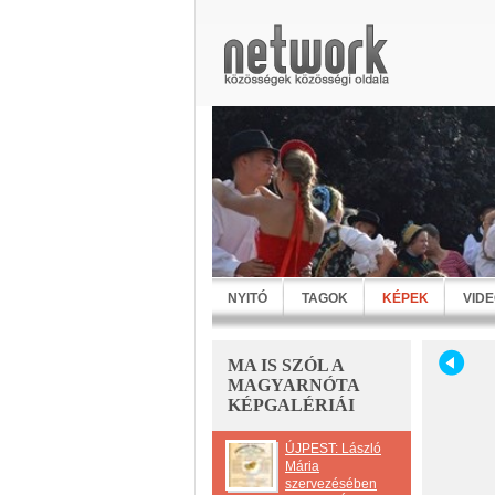
NYITÓ
TAGOK
KÉPEK
VID
MA IS SZÓL A
MAGYARNÓTA
KÉPGALÉRIÁI
ÚJPEST: László
Mária
szervezésében