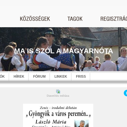
MA IS SZÓL A MAGYARNÓTA
EÓK
HÍREK
FÓRUM
LINKEK
FRISS
Diavetítés indítása