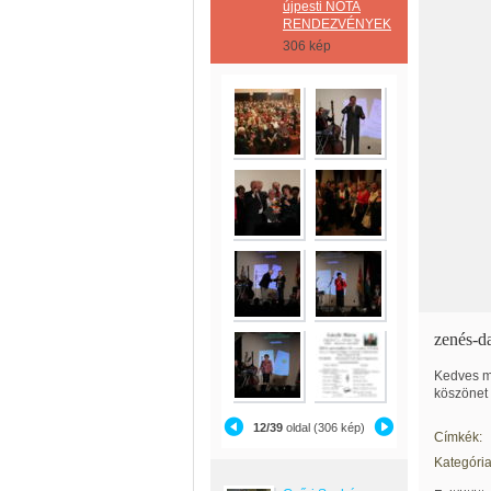
újpesti NÓTA
RENDEZVÉNYEK
306 kép
zenés-da
Kedves m
köszönet 
12/39
oldal (306 kép)
Címkék:
Kategória