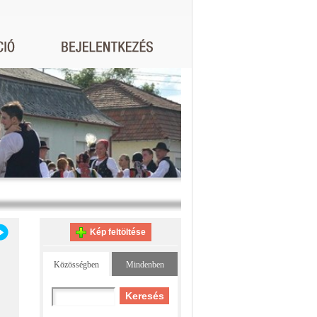
Kép feltöltése
Közösségben
Mindenben