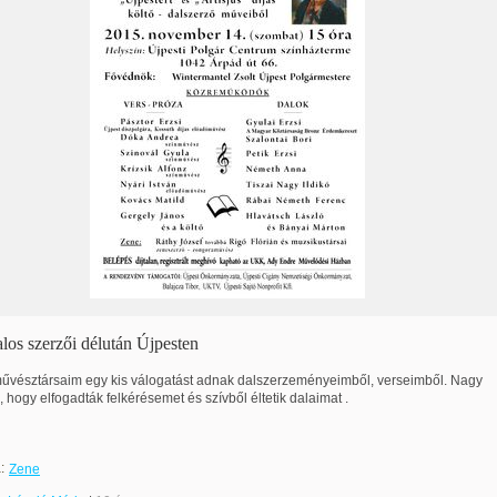
los szerzői délután Újpesten
űvésztársaim egy kis válogatást adnak dalszerzeményeimből, verseimből. Nagy
, hogy elfogadták felkérésemet és szívből éltetik dalaimat .
:
Zene