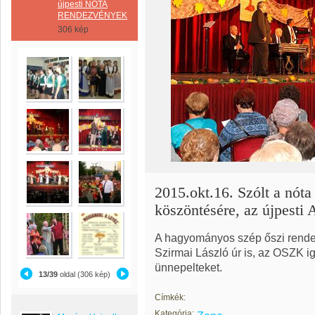
újpesti NÓTA
RENDEZVÉNYEK
306 kép
2015.okt.16. Szólt a nóta
köszöntésére, az újpest
A hagyományos szép őszi rendezv
Szirmai László úr is, az OSZK i
ünnepelteket.
13/39
oldal (306 kép)
Címkék:
Kategória: