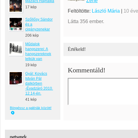
Zene
Mazács Hajnalka
17 kép
Feltöltötte:
László Mária
|
10 év
Szőllősy Sándor
Látta 356 ember.
és a
cigányzenekar
206 kép
Műdalok
Értékeld!
hangszerei: A
hangszereknek
lelkük van
19 kép
Kommentáld!
Gyál: Kovács
István Pál
dalkörben
-Évadzáró 2010.
12.14-én.
41 kép
Böngéssz a galériák között!