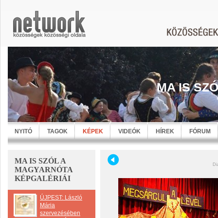
MA IS SZ
NYITÓ
TAGOK
KÉPEK
VIDEÓK
HÍREK
FÓRUM
MA IS SZÓL A
Di
MAGYARNÓTA
KÉPGALÉRIÁI
ÚJPEST: László
Mária
szervezésében