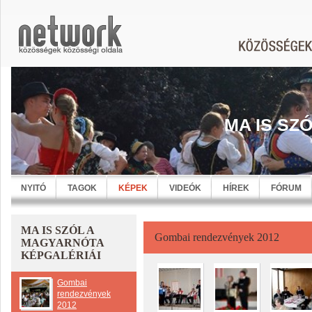
MA IS SZ
NYITÓ
TAGOK
KÉPEK
VIDEÓK
HÍREK
FÓRUM
MA IS SZÓL A
Gombai rendezvények 2012
MAGYARNÓTA
KÉPGALÉRIÁI
Gombai
rendezvények
2012