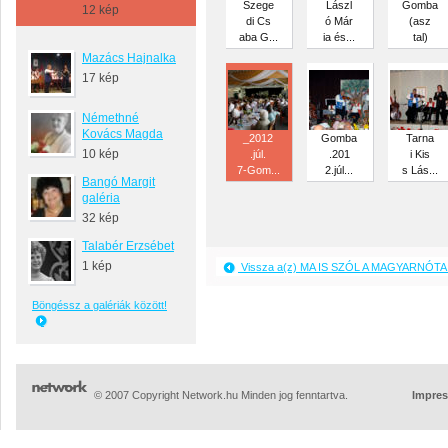
Szege
Lászl
Gomba
12 kép
di Cs
ó Már
(asz
aba G...
ia és...
tal)
Mazács Hajnalka
17 kép
Némethné
Kovács Magda
_2012
Gomba
Tarna
10 kép
.júl.
.201
i Kis
7-Gom...
2.júl...
s Lás...
Bangó Margit
galéria
32 kép
Talabér Erzsébet
1 kép
Vissza a(z) MA IS SZÓL A MAGYARNÓTA 
Böngéssz a galériák között!
© 2007 Copyright Network.hu Minden jog fenntartva.
Impre