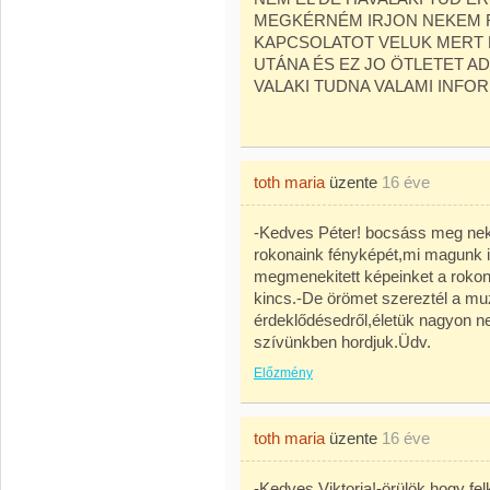
MEGKÉRNÉM IRJON NEKEM R
KAPCSOLATOT VELUK MERT
UTÁNA ÉS EZ JO ÖTLETET A
VALAKI TUDNA VALAMI INFO
toth maria
üzente
16 éve
-Kedves Péter! bocsáss meg ne
rokonaink fényképét,mi magunk is
megmenekitett képeinket a rokon
kincs.-De örömet szereztél a muz
érdeklődésedről,életük nagyon n
szívünkben hordjuk.Üdv.
Előzmény
toth maria
üzente
16 éve
-Kedves Viktoria!-örülök,hogy fel