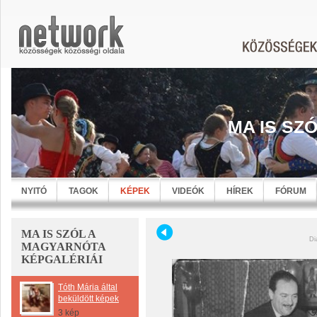
MA IS SZ
NYITÓ
TAGOK
KÉPEK
VIDEÓK
HÍREK
FÓRUM
MA IS SZÓL A
Di
MAGYARNÓTA
KÉPGALÉRIÁI
Tóth Mária által
beküldött képek
3 kép