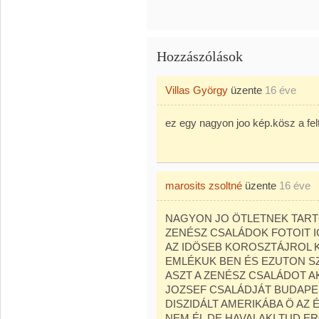
Hozzászólások
Villas György
üzente
16 éve
ez egy nagyon joo kép.kösz a felt
marosits zsoltné
üzente
16 éve
NAGYON JO ÖTLETNEK TART
ZENÉSZ CSALÁDOK FOTOIT IG
AZ IDÖSEB KOROSZTÁJROL 
EMLÉKUK BEN ÉS EZUTON 
ASZT A ZENÉSZ CSALÁDOT A
JOZSEF CSALÁDJÁT BUDAPES
DISZIDÁLT AMERIKÁBA Ö AZ
NEM ÉL DE HAVALAKI TUD ER