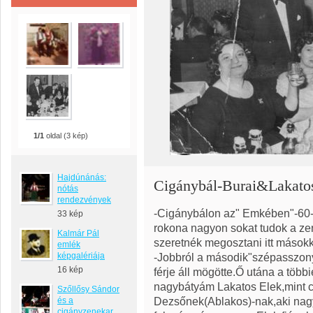
1/1
oldal (3 kép)
Hajdúnánás:
Cigánybál-Burai&Lakatos
nótás
rendezvények
-Cigánybálon az" Emkében"-60-
33 kép
rokona nagyon sokat tudok a ze
Kalmár Pál
szeretnék megosztani itt másokka
emlék
képgalériája
-Jobbról a második"szépasszon
16 kép
férje áll mögötte.Ő utána a több
nagybátyám Lakatos Elek,mint 
Szőllősy Sándor
Dezsőnek(Ablakos)-nak,aki nagy
és a
cigányzenekar