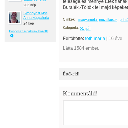
felesége,és mennye Elek fiának 
206 kép
Buraiék.-Töltök fel majd képeke
Gyöngyösi Kiss
Anna képgaléria
Címkék:
magyarnóta
muzsikusok
prim
24 kép
Kategória:
Saját
Böngéssz a galériák között!
Feltöltötte:
toth maria
|
16 éve
Látta 1584 ember.
Értékeld!
Kommentáld!