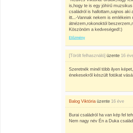
is,hogy te is egy jóhírű muzsiku
családról is hallottam,sajnos aki
itt...-Vannak nekem is emlékei
átnézem,rokonoktól beszerzem,m
Köszönöm a kedveséged!:)
Előzmény
[Törölt felhasználó]
üzente
16 év
Szeretnék minél több ilyen képet, 
énekesekről készült fotókat vásá
Balog Viktória
üzente
16 éve
Burai családról ha van kép fel teh
Nem nagy név Én a Duka család 