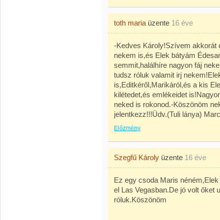
toth maria
üzente
16 éve
-Kedves Károly!Szívem akkorát d
nekem is,és Elek bátyám Édesany
semmit,halálhíre nagyon fáj nek
tudsz róluk valamit irj nekem!Ele
is,Editkéről,Marikáról,és a kis E
kilétedet,és emlékeidet is!Nagy
neked is rokonod.-Köszönöm nek
jelentkezz!!!Üdv.(Tuli lánya) Marc
Előzmény
Szegfű Károly
üzente
16 éve
Ez egy csoda Maris néném,Elek 
el Las Vegasban.De jó volt őket 
róluk.Köszönöm