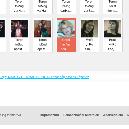
Toron
Toron
Toron
Toron
Toron
toMag
toMag
toMag
toMag
toiOt
.
yarHa...
yarHa...
yarHa...
yarBa...
thono...
Toron
Toron
Cordi
Erdél
Erdél
toBud
toBud
er Va
yi Ró
yi Ró
.
apest...
apest...
nda E...
zsa, ...
zsa, ...
a a(z) MA IS SZÓL A MAGYARNÓTA közösség összes képéhez
jog fenntartva.
Impresszum
Felhasználási feltételek
Adatvédelem
M