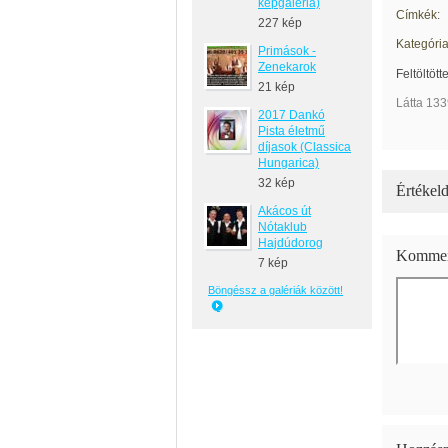
képgaléria)
Címkék:
227 kép
Kategória
Primások -
Zenekarok
Feltöltött
21 kép
Látta 133
2017 Dankó
Pista életmű
díjasok (Classica
Hungarica)
32 kép
Értékeld
Akácos út
Nótaklub
Hajdúdorog
Kommen
7 kép
Böngéssz a galériák között!