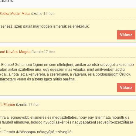
ólások
Zsóka Mecin-Mecs
üzente
16 éve
enész,,szép dalait már többen ismerjük és énekeljük.
Válasz
hné Kovács Magda
üzente
17 éve
 Elemér! Soha nem fogom én sem elfelejteni, amikor az első szöveget a kezembe
talán akkor születtem újra, egy egészen más világba, mint amilyenben addig
A dal, a nóta lett a kenyerem, a szerelmem, a vágyam, és a boldogságom Örülök,
lálkoztam Veled és a többi igazi nótás baráttal.
Válasz
hi Elemér
üzente
17 éve
a a legnagyobb elismerés és megtiszteltetés, hogy egy Isten háta mögötti kis
 faluból elindulva, boldog nyugdíjasként és nagypapaként szövegíró-szerzőtársa
.
hi Elemér /Nótáspapa/ nótagyűjtő-szövegíró