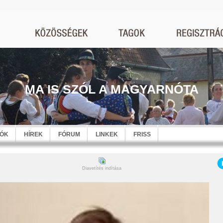
MA IS SZÓL A MAGYARNÓTA
EÓK
HÍREK
FÓRUM
LINKEK
FRISS
Diavetítés indítása