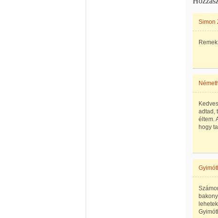
Hozzász
Simon 
Remek z
Német
Kedves
adtad, 
éltem. 
hogy ta
Gyimót
Számomr
bakonyi
lehetek
Gyimót