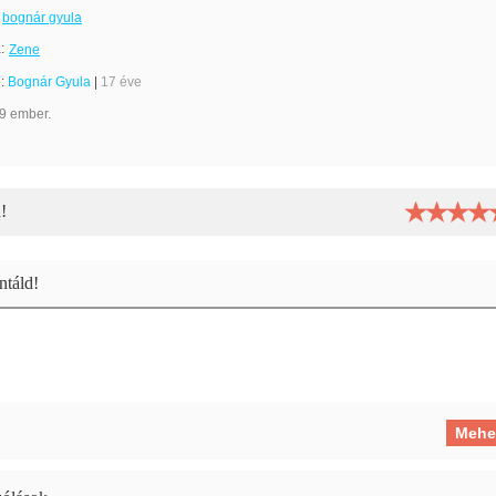
bognár gyula
:
Zene
e:
Bognár Gyula
|
17 éve
9 ember.
!
táld!