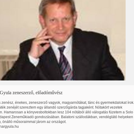
Gyula zeneszerző, előadóművész
 zenész, énekes, zeneszerző vagyok, magyarnótákat, tánc és gyermekdalokat írok
ték zenéjét szereztem egy állandó szerzőgárda tagjaként. Nótakört vezetek
n. Hamarosan a könyvesboltokban lesz 104 nótából álló válogatás füzetem a Solo
dapest Zeneműkiadó gondozásában. Balatoni szállodákban, vendéglátó helyeken
, önálló műsoraimmal járom az országot.
argyula.hu