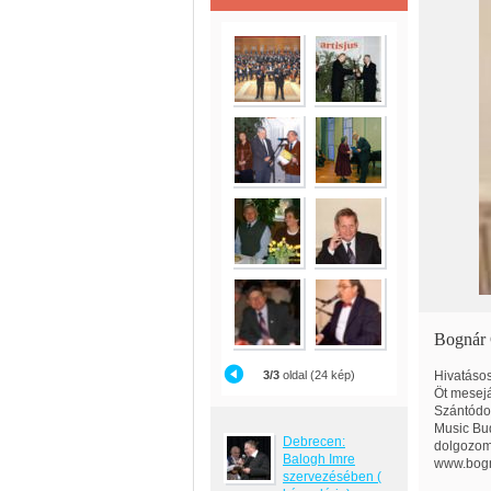
Bognár 
3/3
oldal (24 kép)
Hivatásos
Öt mesejá
Szántódo
Music Bu
Debrecen:
dolgozom
Balogh Imre
www.bogn
szervezésében (