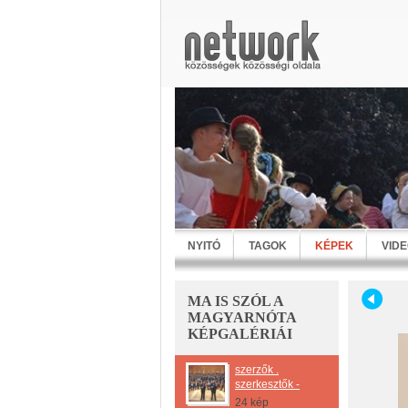
NYITÓ
TAGOK
KÉPEK
VID
MA IS SZÓL A
MAGYARNÓTA
KÉPGALÉRIÁI
szerzők .
szerkesztők -
24 kép