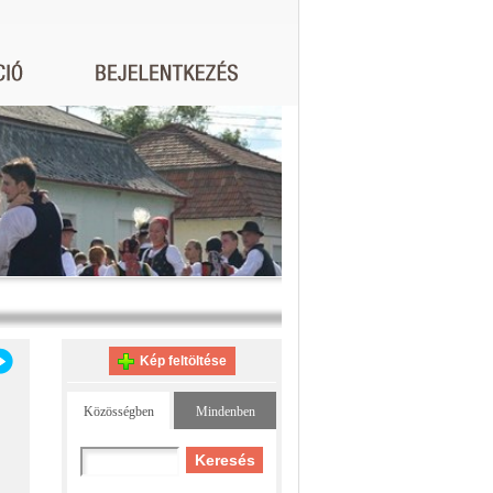
Kép feltöltése
Közösségben
Mindenben