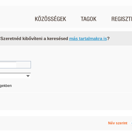
 Szeretnéd kibővíteni a keresésed
más tartalmakra is
?
égekben
Név szerint