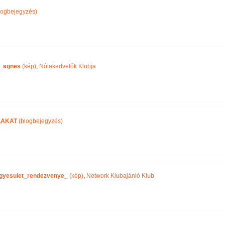
logbejegyzés)
_agnes
(kép)
,
Nótakedvelők Klubja
LAKAT
(blogbejegyzés)
gyesulet_rendezvenye_
(kép)
,
Network Klubajánló Klub