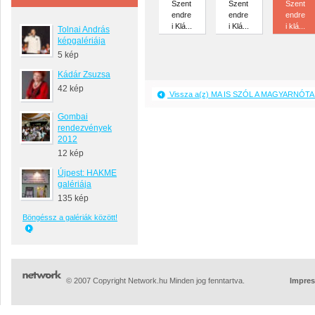
Szent
Szent
Szent
endre
endre
endre
i Klá...
i Klá...
i klá...
Tolnai András
képgalériája
5 kép
Kádár Zsuzsa
42 kép
Vissza a(z) MA IS SZÓL A MAGYARNÓTA 
Gombai
rendezvények
2012
12 kép
Újpest: HAKME
galériája
135 kép
Böngéssz a galériák között!
© 2007 Copyright Network.hu Minden jog fenntartva.
Impre