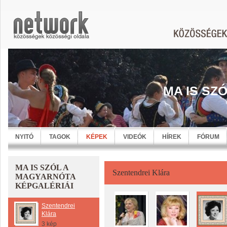
MA IS SZ
NYITÓ
TAGOK
KÉPEK
VIDEÓK
HÍREK
FÓRUM
MA IS SZÓL A
Szentendrei Klára
MAGYARNÓTA
KÉPGALÉRIÁI
Szentendrei
Klára
3 kép