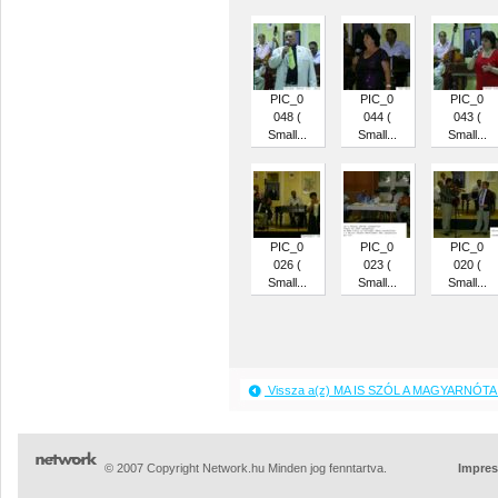
PIC_0
PIC_0
PIC_0
048 (
044 (
043 (
Small...
Small...
Small...
PIC_0
PIC_0
PIC_0
026 (
023 (
020 (
Small...
Small...
Small...
Vissza a(z) MA IS SZÓL A MAGYARNÓTA 
© 2007 Copyright Network.hu Minden jog fenntartva.
Impre