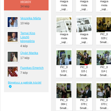
verseny
magya
magya
magya
rnota
rnota
rnota
34 kép
_sajt...
_sajt...
_sajt...
Veszelka Márta
10 kép
Tarnai Kiss
magya
magya
PIC_0
László
rnota
rnota
028 (
képgaléria
_sajt...
_sajt...
Small...
4 kép
Újvári Marika
17 kép
PIC_0
PIC_0
PIC_0
Fazekas Emerich
120 (
115 (
114 (
7 kép
Small...
Small...
Small...
Böngéssz a galériák között!
PIC_0
PIC_0
PIC_0
084 (
078 (
070 (
Small...
Small...
Small...