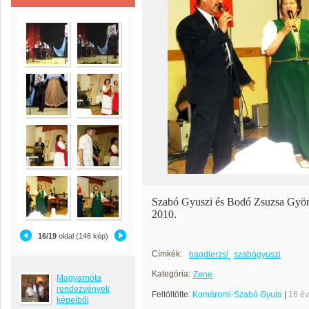
Szabó Gyuszi és Bodó Zsuzsa Gyön
2010.
16/19
oldal (146 kép)
Címkék:
bagdierzsi
szabógyuszi
Kategória:
Zene
Magyarnóta
rendezvények
Feltöltötte:
Komáromi-Szabó Gyula
|
16 é
képeiből