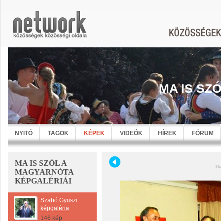
MA IS SZ
NYITÓ
TAGOK
KÉPEK
VIDEÓK
HÍREK
FÓRUM
MA IS SZÓL A
Di
MAGYARNÓTA
KÉPGALÉRIÁI
Szabó Gyuszi
képgaléria
146 kép