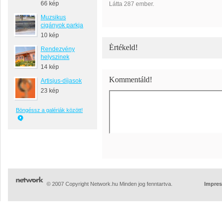
66 kép
Látta 287 ember.
Muzsikus
cigányok parkja
10 kép
Értékeld!
Rendezvény
helyszinek
14 kép
Kommentáld!
Artisjus-díjasok
23 kép
Böngéssz a galériák között!
© 2007 Copyright Network.hu Minden jog fenntartva.
Impre