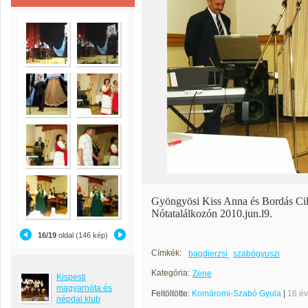
Gyöngyösi Kiss Anna és Bordás Ci
Nótatalálkozón 2010.jun.l9.
16/19
oldal (146 kép)
Címkék:
bagdierzsi
szabógyuszi
Kategória:
Zene
Kispesti
magyarnóta és
Feltöltötte:
Komáromi-Szabó Gyula
|
16 é
népdal klub