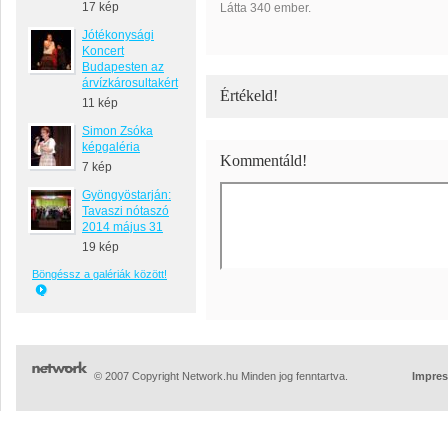
17 kép
Látta 340 ember.
Jótékonysági
Koncert
Budapesten az
árvízkárosultakért
Értékeld!
11 kép
Simon Zsóka
képgaléria
Kommentáld!
7 kép
Gyöngyöstarján:
Tavaszi nótaszó
2014 május 31
19 kép
Böngéssz a galériák között!
© 2007 Copyright Network.hu Minden jog fenntartva.
Impre