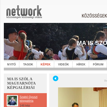
MA IS SZ
NYITÓ
TAGOK
KÉPEK
VIDEÓK
HÍREK
FÓRUM
MA IS SZÓL A
Di
MAGYARNÓTA
KÉPGALÉRIÁI
Szabó Gyuszi
képgaléria
146 kép