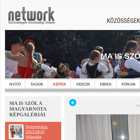
MA IS SZ
NYITÓ
TAGOK
KÉPEK
VIDEÓK
HÍREK
FÓRUM
MA IS SZÓL A
Di
MAGYARNÓTA
KÉPGALÉRIÁI
Nyíregyháza:
2013.09.07
Nótagála