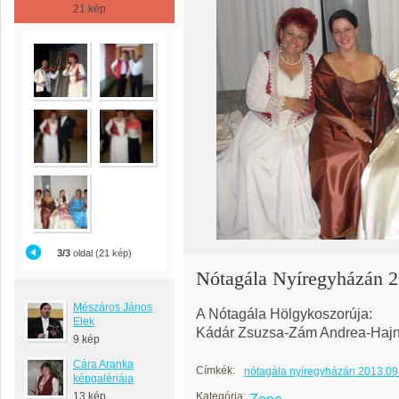
21 kép
3/3
oldal (21 kép)
Nótagála Nyíregyházán 2
Mészáros János
A Nótagála Hölgykoszorúja:
Elek
Kádár Zsuzsa-Zám Andrea-Hajna
9 kép
Cára Aranka
Címkék:
nótagála nyíregyházán 2013.09
képgalériája
13 kép
Kategória: