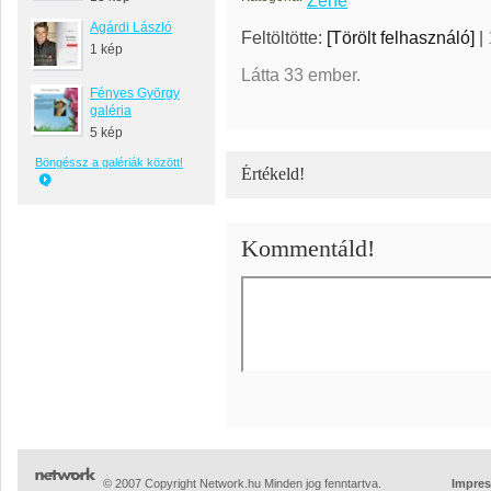
Zene
Agárdi László
Feltöltötte:
[Törölt felhasználó]
|
1 kép
Látta 33 ember.
Fényes György
galéria
5 kép
Böngéssz a galériák között!
Értékeld!
Kommentáld!
© 2007 Copyright Network.hu Minden jog fenntartva.
Impre