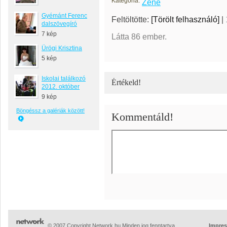
Kategória:
Zene
Gyémánt Ferenc
Feltöltötte:
[Törölt felhasználó]
|
dalszövegíró
7 kép
Látta 86 ember.
Ürögi Krisztina
5 kép
Iskolai találkozó
Értékeld!
2012. október
9 kép
Böngéssz a galériák között!
Kommentáld!
© 2007 Copyright Network.hu Minden jog fenntartva.
Impre