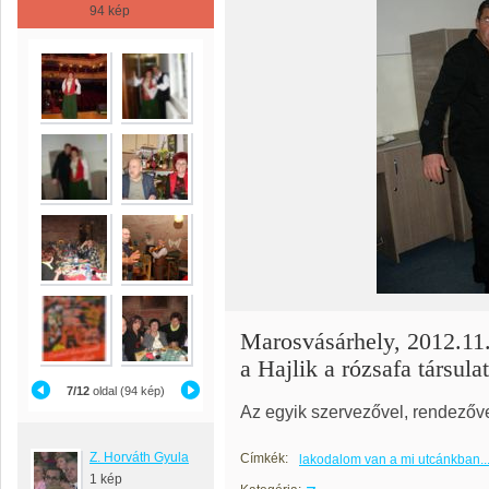
94 kép
Marosvásárhely, 2012.11
a Hajlik a rózsafa társul
7/12
oldal (94 kép)
Az egyik szervezővel, rendezőve
Z. Horváth Gyula
Címkék:
lakodalom van a mi utcánkban.
1 kép