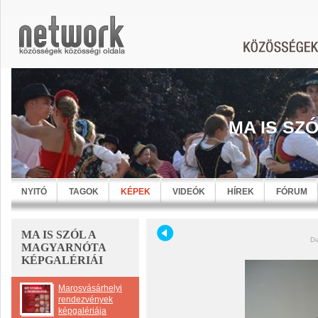
MA IS SZ
NYITÓ
TAGOK
KÉPEK
VIDEÓK
HÍREK
FÓRUM
MA IS SZÓL A
Di
MAGYARNÓTA
KÉPGALÉRIÁI
Marosvásárhelyi
rendezvények
képgalériája