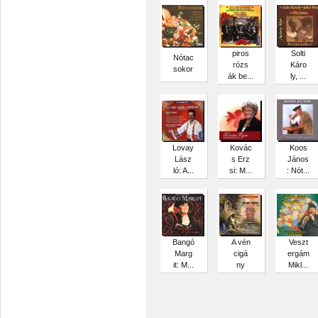
piros
Solti
Nótac
rózs
Káro
sokor
ák be...
ly, ...
Lovay
Kovác
Koos
Lász
s Erz
János
ló: A...
si: M...
: Nót...
Bangó
A vén
Veszt
Marg
cigá
ergám
it: M...
ny
Mikl...