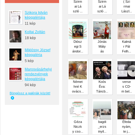
Szirm
Szirm
( Szi
ai Lá
ai Lá
rmai
szló ...
szló ...
Lászl...
Szikora István
képgalériája
11 kép
Koltai Zoltán
18 kép
Diósz
Jónás
Kalmá
egi S
Máty
r Pál
Miklóssy József
ándor...
ás
Felh...
képgaléria
5 kép
Marosvásárhelyi
rendezvények
képgalériája
Német
Koós
verse
94 kép
hné K
Éva:
s CD-
ovács...
Táncb...
m bel...
Böngéssz a galériák között!
Géza
bagdi
Éfeda
Niczk
_erzs
nyám,
y cso...
inyil...
te j...