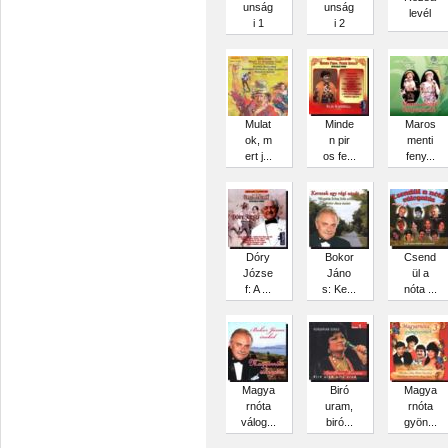
unság
unság
levél
i 1
i 2
Mulat
Minde
Maros
ok, m
n pir
menti
ert j...
os fe...
feny...
Dóry
Bokor
Csend
Józse
Jáno
ül a
f: A ...
s: Ke...
nóta ...
Magya
Biró
Magya
rnóta
uram,
rnóta
válog...
biró...
gyön...