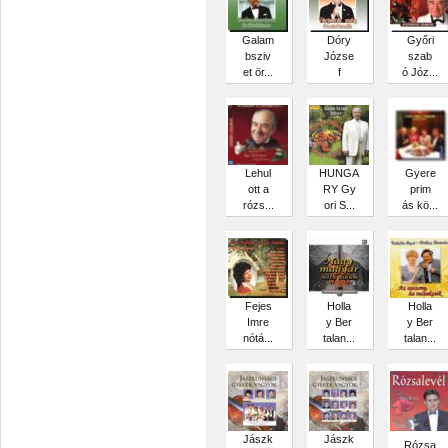
Galam
Dóry
Győri
bsziv
Józse
szab
et ör...
f
ó Józ...
Lehul
HUNGA
Gyere
ott a
RY Gy
prim
rózs...
ori S...
ás kö...
Fejes
Holla
Holla
Imre
y Ber
y Ber
nótá...
talan...
talan...
Jászk
Jászk
Rózsa