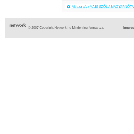
Vissza a(z) MA IS SZÓL A MAGYARNÓTA 
© 2007 Copyright Network.hu Minden jog fenntartva.
Impre