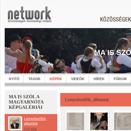
MA IS SZ
NYITÓ
TAGOK
KÉPEK
VIDEÓK
HÍREK
FÓRUM
MA IS SZÓL A
Lemezborítók, albumok
MAGYARNÓTA
KÉPGALÉRIÁI
Lemezborítók,
albumok
121 kép