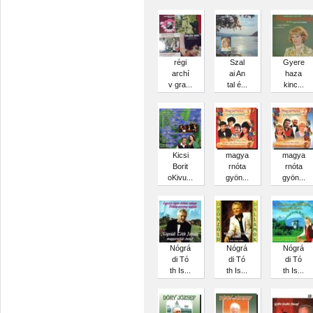
régi
Szal
Gyere
archí
ai An
haza
v gra...
tal é...
kinc...
Kicsi
magya
magya
Borit
rnóta
rnóta
oKivu...
gyön...
gyön...
Nógrá
Nógrá
Nógrá
di Tó
di Tó
di Tó
th Is...
th Is...
th Is...