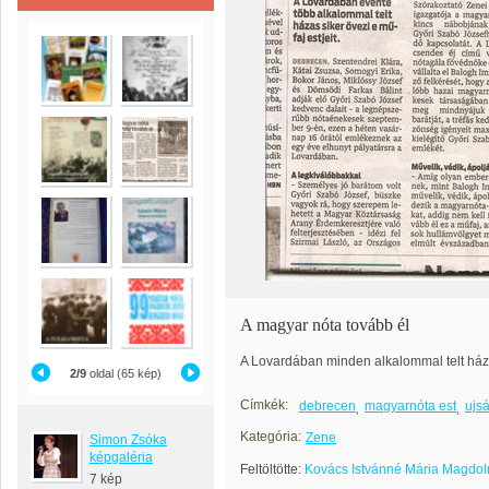
A magyar nóta tovább él
A Lovardában minden alkalommal telt házas
2/9
oldal (65 kép)
Címkék:
debrecen
magyarnóta est
ujs
Kategória:
Zene
Simon Zsóka
képgaléria
Feltöltötte:
Kovács Istvánné Mária Magdol
7 kép