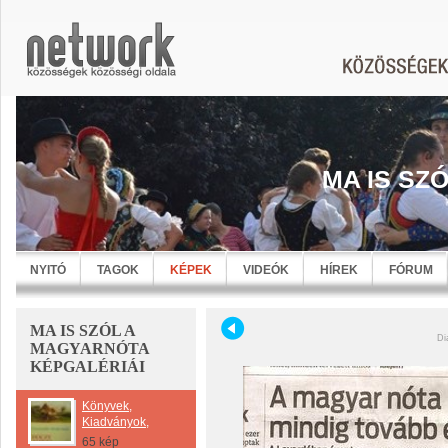
MA IS SZ
NYITÓ
TAGOK
KÉPEK
VIDEÓK
HÍREK
FÓRUM
MA IS SZÓL A
Di
MAGYARNÓTA
KÉPGALÉRIÁI
Könyvek,
Kiadványok,
65 kép