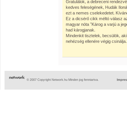
Gratulálok, a debreceni rendezv
kedves feleségének, Hudák Iloná
ezt a nemes cselekedetet. Kíváno
Ez a dicsérő cikk méltó válasz 
magyar nóta "Károg a varjú a je
had károgjanak.
Mindenkit tisztelek, becsülök, aki
nehézség ellenére végig csinálja.
© 2007 Copyright Network.hu Minden jog fenntartva.
Impre