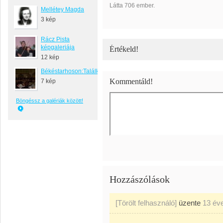
Látta 706 ember.
Mellétey Magda
3 kép
Rácz Pista
képgaleriája
Értékeld!
12 kép
Békéstarhoson:Találkozó
Kommentáld!
7 kép
Böngéssz a galériák között!
Hozzászólások
[Törölt felhasználó]
üzente
13 év