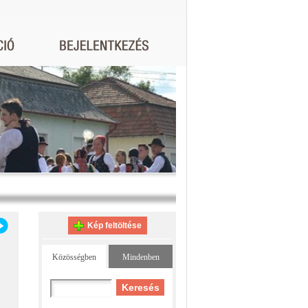
Kép feltöltése
Közösségben
Mindenben