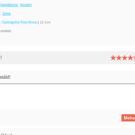
bagdierzsi
kissani
:
Zene
e:
Gyöngyösi Kiss Anna
|
16 éve
 ember.
!
táld!