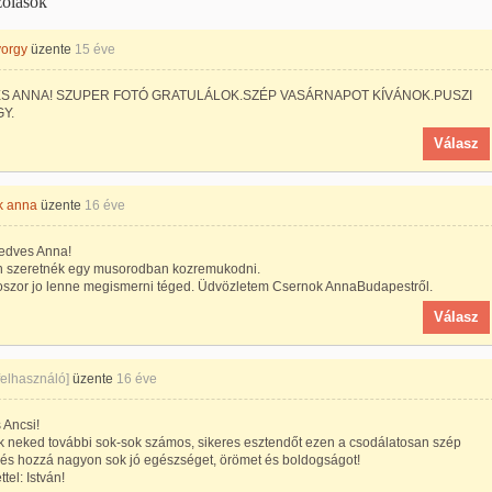
ólások
yorgy
üzente
15 éve
S ANNA! SZUPER FOTÓ GRATULÁLOK.SZÉP VASÁRNAPOT KÍVÁNOK.PUSZI
Y.
Válasz
k anna
üzente
16 éve
kedves Anna!
 szeretnék egy musorodban kozremukodni.
loszor jo lenne megismerni téged. Üdvözletem Csernok AnnaBudapestről.
Válasz
 felhasználó]
üzente
16 éve
 Ancsi!
k neked további sok-sok számos, sikeres esztendőt ezen a csodálatosan szép
 és hozzá nagyon sok jó egészséget, örömet és boldogságot!
tel: István!