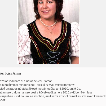
si Kiss Anna
 ezelőtt indultam el a nótaénekesi utamon!
a nótáimmal mindenkinek, akik jó szívvel voltak irántam!!
első országos nótástalálkozó megámodója, ami 2010.jun.l9-2o.
tlan szorgalommal szervezi a következőt, amely 2010.október 9-én lesz
arjánban. Gratulálunk az elsőhöz, amit tiszta szívből csinált és sok sikert kívánunk
őhöz.