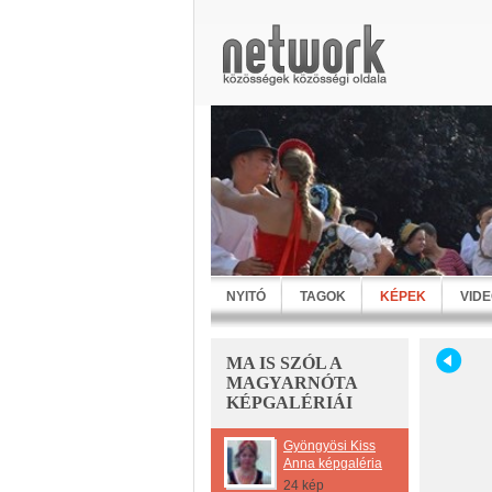
NYITÓ
TAGOK
KÉPEK
VID
MA IS SZÓL A
MAGYARNÓTA
KÉPGALÉRIÁI
Gyöngyösi Kiss
Anna képgaléria
24 kép