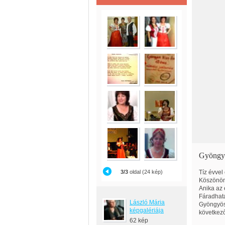
Gyöngyö
3/3
oldal (24 kép)
Tíz évvel
Köszönöm 
Anika az 
Fáradhata
László Mária
Gyöngyöst
képgalériája
következ
62 kép