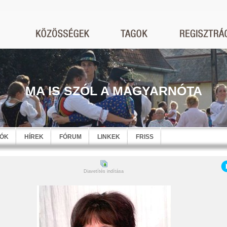
MA IS SZÓL A MAGYARNÓTA
EÓK
HÍREK
FÓRUM
LINKEK
FRISS
Diavetítés indítása