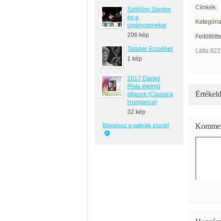
Címkék:
Szőllősy Sándor
és a
Kategória
cigányzenekar
206 kép
Feltöltött
Talabér Erzsébet
Látta 922
1 kép
2017 Dankó
Pista életmű
Értékeld
díjasok (Classica
Hungarica)
32 kép
Kommen
Böngéssz a galériák között!