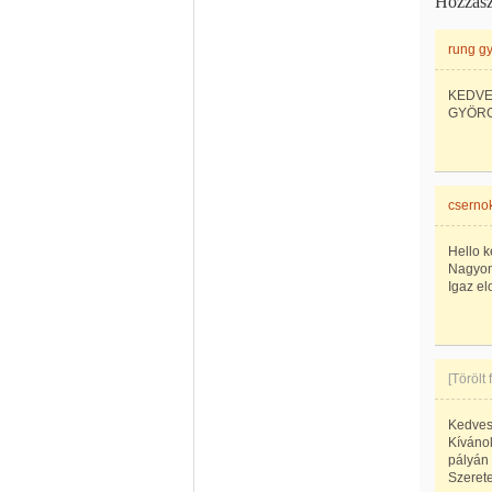
Hozzász
rung g
KEDVE
GYÖRG
cserno
Hello 
Nagyon
Igaz e
[Törölt
Kedves
Kíváno
pályán
Szeretet