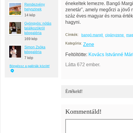
énekeltek lemezre. Bangó Margi
Rendezvény
zenetár", amely megőrzi a jöv
helyszinek
14 kép
száz éves magyar és roma érté
hagyni.
Gyöngyös: nótás
találkozókról
képgaléria
Címkék:
bangó margit
cigányzene
mag
169 kép
Kategória:
Zene
Simon Zsóka
képgaléria
Feltöltötte:
Kovács Istvánné Már
7 kép
Látta 672 ember.
Böngéssz a galériák között!
Értékeld!
Kommentáld!