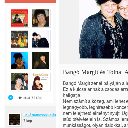
Bangó Margit és Tolnai 
Bangó Margit zenei pályáján a l
Ez a kulcsa annak a csodás érzé
hallgatja.
4/4
oldal (32 kép)
Nem számít a közeg, ami lehet eg
legnagyobb, leghíresebb koncer
nem felejthető élményt nyújt. U
Békéstarhoson:Találkozó
stúdiófelvételein is. Számos le
7 kép
munkásságot, olyan dalokkal, 