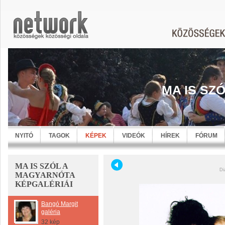
MA IS SZ
NYITÓ
TAGOK
KÉPEK
VIDEÓK
HÍREK
FÓRUM
MA IS SZÓL A
Di
MAGYARNÓTA
KÉPGALÉRIÁI
Bangó Margit
galéria
32 kép