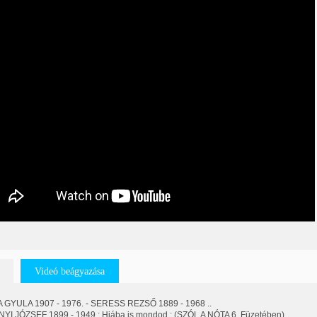
Videó beágyazása
 GYULA 1907 - 1976. - SERESS REZSŐ 1889 - 1968 ..
I JÓZSEF 1899 - 1949 : Hiába is mondod : (SZÓL A NÓTA 6. Füzetében)