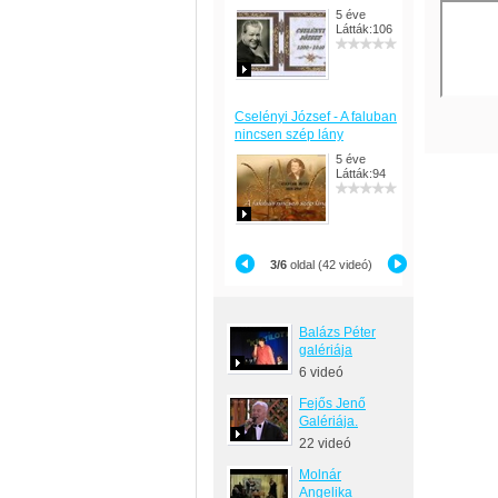
5 éve
Látták:106
Cselényi József - A faluban
nincsen szép lány
5 éve
Látták:94
3/6
oldal (42 videó)
Balázs Péter
galériája
6 videó
Fejős Jenő
Galériája.
22 videó
Molnár
Angelika