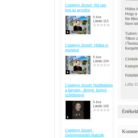
Cselényi József : Rá van
Hiába i
írva az arcodra
Hogy a 
5 éve
Ne titk
Látták:113
Nem leh
Tudom h
Titkon 
/:Tavasz
Cselényi József : Hiába is
Kergetn
mondod
5 éve
Címkék
Látták:104
Kategór
Feltöltö
Látta 1
Cselényi József: Nádfedeles
a tanyám - Bogyó, bogyó,
szőlőbogyó
5 éve
Látták:100
Értékeld
Cselényi József :
Kommen
Gyöngyvirágtól illatozik