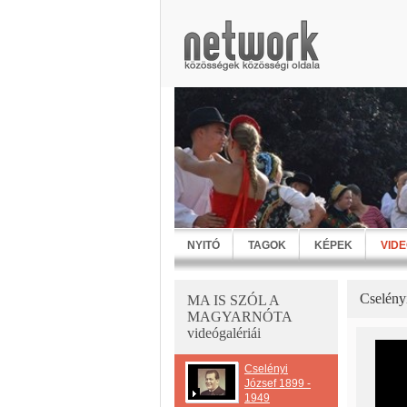
NYITÓ
TAGOK
KÉPEK
VID
Cselény
MA IS SZÓL A
MAGYARNÓTA
videógalériái
Cselényi
József 1899 -
1949