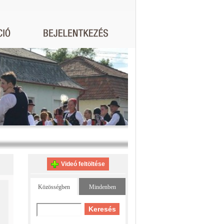
Videó feltöltése
Közösségben
Mindenben