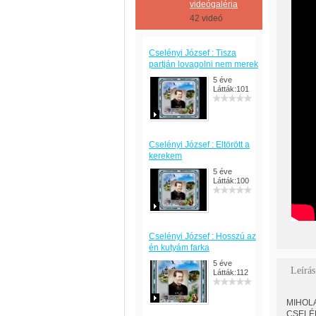
videógaléria
42 videó
Cselényi József : Tisza
partján lovagolni nem merek
5 éve
Látták:101
Cselényi József : Eltörött a
kerekem
5 éve
Látták:100
Cselényi József : Hosszú az
én kutyám farka
5 éve
Leírás
Látták:112
MIHOLA
CSELÉNY