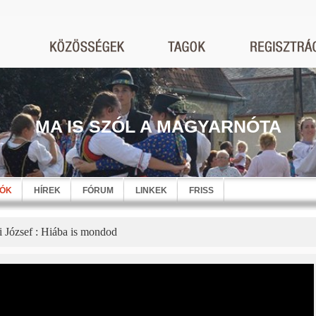
MA IS SZÓL A MAGYARNÓTA
EÓK
HÍREK
FÓRUM
LINKEK
FRISS
i József : Hiába is mondod