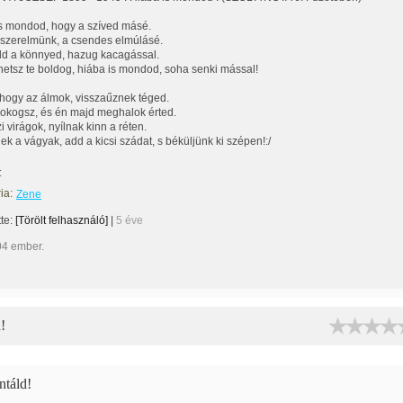
s mondod, hogy a szíved másé.
szerelmünk, a csendes elmúlásé.
old a könnyed, hazug kacagással.
etsz te boldog, hiába is mondod, soha senki mással!
ogy az álmok, visszaűznek téged.
zokogsz, és én majd meghalok érted.
i virágok, nyílnak kinn a réten.
ek a vágyak, add a kicsi szádat, s béküljünk ki szépen!:/
:
ia:
Zene
tte:
[Törölt felhasználó]
|
5 éve
04 ember.
!
táld!