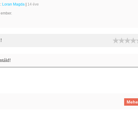
e:
Loran Magda
|
14 éve
 ember.
!
táld!