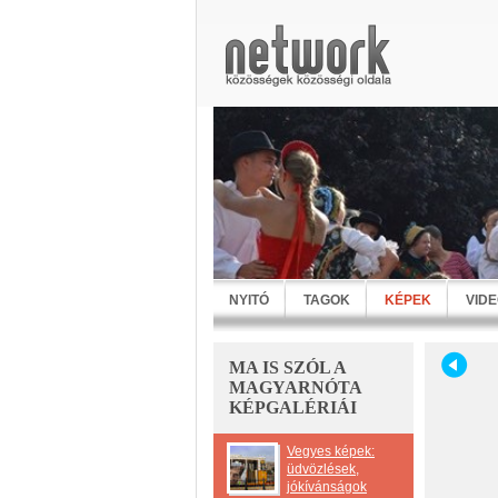
NYITÓ
TAGOK
KÉPEK
VID
MA IS SZÓL A
MAGYARNÓTA
KÉPGALÉRIÁI
Vegyes képek:
üdvözlések,
jókívánságok