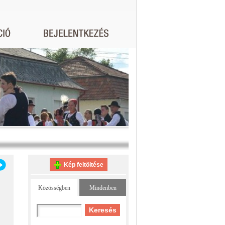
Kép feltöltése
Közösségben
Mindenben