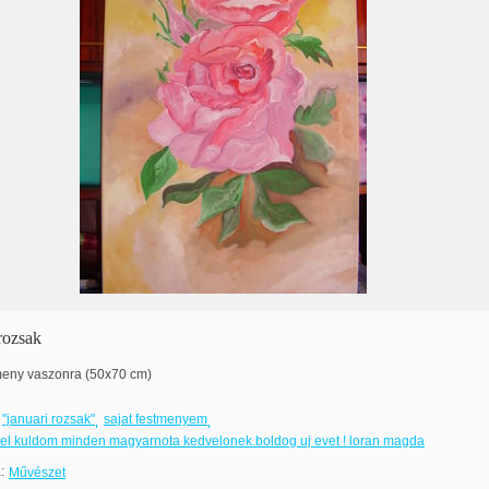
rozsak
tmeny vaszonra (50x70 cm)
"januari rozsak"
sajat festmenyem
tel kuldom minden magyarnota kedvelonek.boldog uj evet ! loran magda
:
Művészet