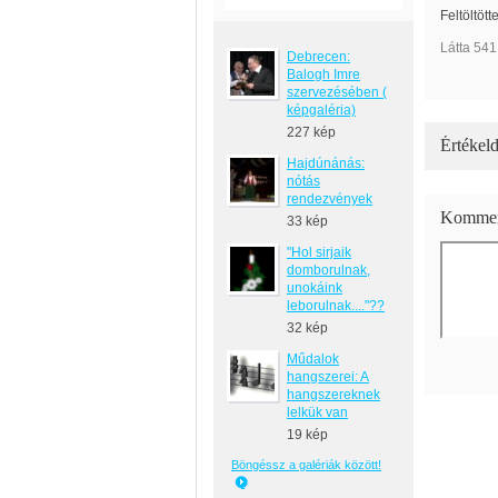
Feltöltött
Látta 541
Debrecen:
Balogh Imre
szervezésében (
képgaléria)
227 kép
Értékeld
Hajdúnánás:
nótás
rendezvények
Kommen
33 kép
"Hol sirjaik
domborulnak,
unokáink
leborulnak...."??
32 kép
Műdalok
hangszerei: A
hangszereknek
lelkük van
19 kép
Böngéssz a galériák között!