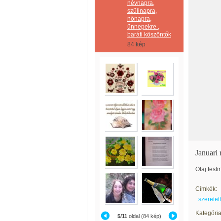
névnapra,
szülinapra,
nőnapra,
ünnepekre ,
baráti köszöntők
84 kép
Januari 
Olaj fes
Címkék:
szeretet
Kategória
5/11
oldal (84 kép)