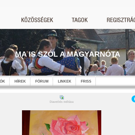
MA IS SZÓL A MAGYARNÓTA
EÓK
HÍREK
FÓRUM
LINKEK
FRISS
Diavetítés indítása