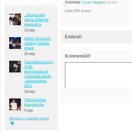
Feltöltötte:
Loran Magda
|
14 éve
Látta 508 ember.
...Klubvezető
Varga Zoltánné
képgaléria
15 kép
Értékeld!
Miklós Szilvia és
Szilágyi Sándor
képek
35 kép
Kommentáld!
Torontálvásárhely:
VIVE-
Magyarnóta és
Csárdásfesztivál-
-Vajdaságban
2011
18 kép
Tolnai András
képgalériája
5 kép
Böngéssz a galériák között!