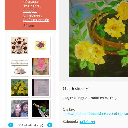
névnapra,
szülinapra,
nőnapra,
ünnepekre ,
baráti köszöntők
84 kép
Olaj festmeny
Olaj festmeny vaszonra (50x70cm)
Címkék:
uj esztendore mindenkinek szeretettel k
Kategória:
Művészet
5/11
oldal (84 kép)