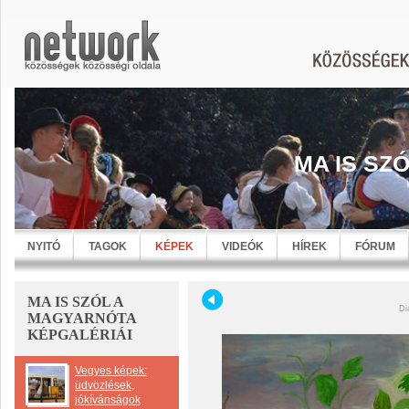
MA IS SZ
NYITÓ
TAGOK
KÉPEK
VIDEÓK
HÍREK
FÓRUM
MA IS SZÓL A
Di
MAGYARNÓTA
KÉPGALÉRIÁI
Vegyes képek:
üdvözlések,
jókívánságok