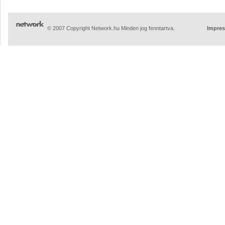
© 2007 Copyright Network.hu Minden jog fenntartva.
Impre