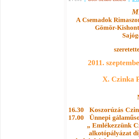
M
A Csemadok Rimaszom
Gömör-Kishont
Sajóg
szeretet
2011. szeptemb
X. Czinka 
16.30
Koszorúzás Czin
17.00
Ünnepi gálaműso
„ Emlékezzünk C
alkotópályázat d