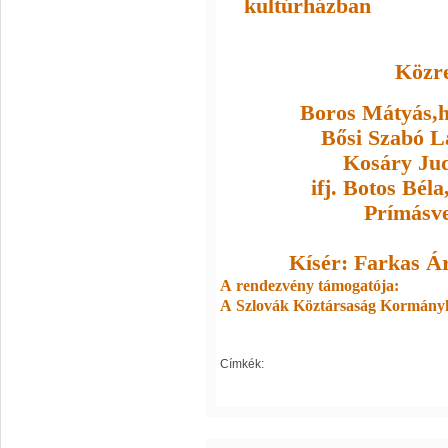
kultúrházban
Közr
Boros Mátyás,
Bősi Szabó L
Kosáry Jud
ifj. Botos Bél
Prímásve
Kísér: Farkas Á
A rendezvény támogatója:
A Szlovák Köztársaság Kormányh
Címkék: