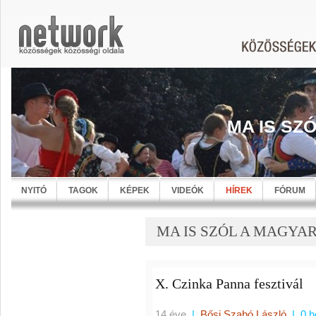
MA IS SZ
NYITÓ
TAGOK
KÉPEK
VIDEÓK
HÍREK
FÓRUM
MA IS SZÓL A MAGYARN
X. Czinka Panna fesztivál
14 éve
|
Bősi Szabó László
|
0 h