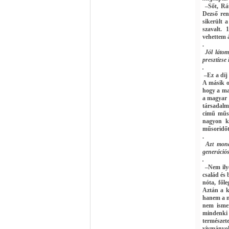
–Sőt, Rát
Dezső ren
sikerült 
szavalt. 
vehettem 
.
Jól láto
presztízse
.
–Ez a díj
A másik ok
hogy a ma
a magyar 
társadalm
című műso
nagyon ke
műsoridőt
.
Azt mond
generáció
.
–Nem ily
család és
nóta, fől
Aztán a k
hanem a n
nem ismer
mindenki
természet
vívmányok 