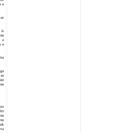
s a
 az
 is
nem
t a
k a
ént
aga
 az
tát
nem
tos
ért
nem
nem
nak
ova