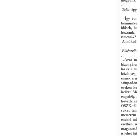
megyünk f
.
Talán épp
.
–Így van
bennünket
idősek, h
hozzánk.
ismertük?
A műkedve
.
Elképzelh
.
–Arra ne 
bizonyára
ha ez a m
közönség 
ennek a m
színpadon
éveken ke
kellett. M
engedély.
követte a
OSZK-tól 
sokat tan
mestere
éneklő mű
esetben 
magatartás
is lehet hi