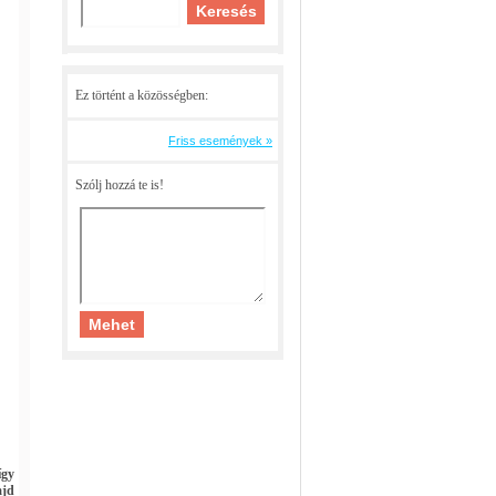
Ez történt a közösségben:
Friss események »
Szólj hozzá te is!
így
ajd