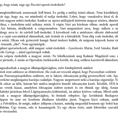
y, hogy nótát, vagy egy Puccini-operát énekelünk?
megközelítésnek azonosnak kell lenni. Ez pedig a műfaj iránti alázat. Nem közelíthet
át úgy, hogy na, ezt mindenki el tudja énekelni. Lehet, hogy vonakodva hiszi el, d
tát nagyon nehéz énekelni. Amikor az opera műfajáról áttértem magyar nótára, elmen
ihoz, s énekeltem neki néhány nótát. A végén Sári azt kérdezte tőlem: melyik operá
 Azt hittem, elsüllyedek a szégyenemben. Sári megtanított arra, hogy milyen a n
hogy arra is: itt szívből kell énekelni. A következő volt a módszere: először elolvastu
s a saját szavainkkal elmondtuk, mit érzünk át a leírtakból. Nem elég csak énekelni, elő
 a nótát. Olyan sok gyönyörű hangú fiatal énekest hallok, de mégsem képesek hatni r
s bennük „élet”. Nem egyéniségek.
jdani operaénekesek, akik magyar nótát énekeltek – Gyurkovics Mária, Svéd Sándor, Rad
lis György –, mind egyéniségek voltak.
en szépen énekelték a magyar nótát. Ne feledkezzünk meg
Kalmár Magdáról
sem; 
z jártunk, ő aztán az Operaház énekkarába került, én meg szólista karrierről álmodoz
agaszkodtak a magyar állampolgársághoz, ezért kitelepítettek minket
ek nem sablonos az élettörténete. Ha csak azt vesszük alapul, hogy Pozsonyban született.
m Pozsonypüspökiben született, ott is lakott, édesanyám pedig pesterzsébeti volt. A
erként meglátogatta barátja családját. Nagyon megtetszett neki a barátja sógornője. 
ték sokat az időt, három hét múlva megkérte leendő édesanyám kezét. Később, 1931-
n vettek házat, amelyben édesapám üzletet nyitott és ott éltünk egy ideig. Aztá
ahelyi járásban fekvő Lőgérpatonyba költöztünk, én akkor kétéves voltam. Mivel szül
dtak a magyar állampolgársághoz, ki lettünk telepítve. Így kerültünk Budapest
képpen én már ott kezdtem általános iskolába járni. Nagyon kicsi voltam, ami
 a Felvidéket, de mégis, mikor átlépem a határt, mindig megszólal bennem egy belső ha
 elődeim. Úgy érzem, oda is hazamegyek. Ez egy olyan érzés, amit lehetetlen szavak
n visszaadni.