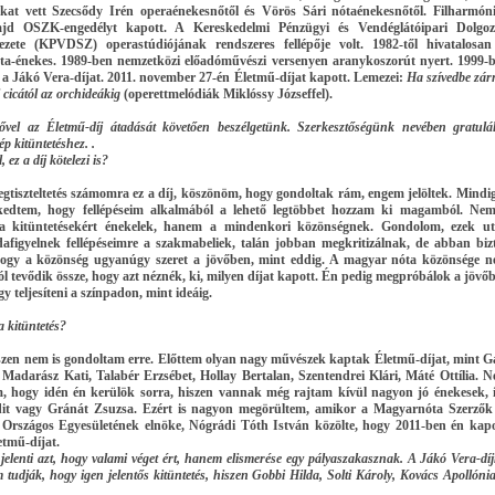
at vett Szecsődy Irén operaénekesnőtől és Vörös Sári nótaénekesnőtől. Filharmóni
jd OSZK-engedélyt kapott. A Kereskedelmi Pénzügyi és Vendéglátóipari Dolgo
ezete (KPVDSZ) operastúdiójának rendszeres fellépője volt. 1982-től hivatalosan
a-énekes. 1989-ben nemzetközi előadóművészi versenyen aranykoszorút nyert. 1999-
a Jákó Vera-díjat. 2011. november 27-én Életmű-díjat kapott.
Lemezei:
Ha szívedbe zár
 cicától az orchideákig
(operettmelódiák Miklóssy Józseffel).
vel az Életmű-díj átadását követően beszélgetünk. Szerkesztőségünk nevében gratulá
ép kitüntetéshez. .
 ez a díj kötelezi is?
tiszteltetés számomra ez a díj, köszönöm, hogy gondoltak rám, engem jelöltek. Mindig
kedtem, hogy fellépéseim alkalmából a lehető legtöbbet hozzam ki magamból. Ne
 a kitüntetésekért énekelek, hanem a mindenkori közönségnek. Gondolom, ezek u
afigyelnek fellépéseimre a szakmabeliek, talán jobban megkritizálnak, de abban biz
ogy a közönség ugyanúgy szeret a jövőben, mint eddig. A magyar nóta közönsége 
l tevődik össze, hogy azt néznék, ki, milyen díjat kapott. Én pedig megpróbálok a jövő
y teljesíteni a színpadon, mint ideáig.
a kitüntetés?
szen nem is gondoltam erre. Előttem olyan nagy művészek kaptak Életmű-díjat, mint G
, Madarász Kati, Talabér Erzsébet, Hollay Bertalan, Szentendrei Klári, Máté Ottília. 
, hogy idén én kerülök sorra, hiszen vannak még rajtam kívül nagyon jó énekesek, 
it vagy Gránát Zsuzsa. Ezért is nagyon megörültem, amikor a Magyarnóta Szerzők
Országos Egyesületének elnöke, Nógrádi Tóth István közölte, hogy 2011-ben én ka
etmű-díjat.
elenti azt, hogy valami véget ért, hanem elismerése egy pályaszakasznak. A Jákó Vera-díj
tudják, hogy igen jelentős kitüntetés, hiszen Gobbi Hilda, Solti Károly, Kovács Apollónia