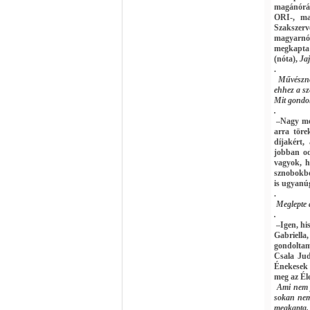
magánórák
ORI-, ma
Szakszerv
magyarnót
megkapta 
(nóta),
Jaj
.
Művésznő
ehhez a sz
Mit gondol,
.
–Nagy meg
arra töre
díjakért,
jobban od
vagyok, h
sznobokbó
is ugyanúg
.
Meglepte 
.
–Igen, hi
Gabriella
gondoltam
Csala Jud
Énekesek 
meg az Él
Ami nem j
sokan nem 
megkapta.