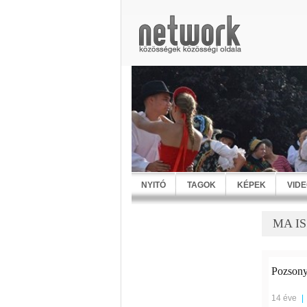
NYITÓ
TAGOK
KÉPEK
VID
MA IS
Pozsony
14 éve
|