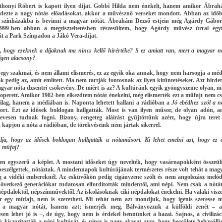
honyi Róbert is kapott ilyen díjat. Gobbi Hilda nem énekelt, hanem amikor Ábra
dezte a nagy nótás előadásokat, akkor a művésznő verseket mondott. Abban az idő
a színházakba is bevinni a magyar nótát. Ábrahám Dezső estjein még Agárdy Gábor
1999-ben abban a megtiszteltetésben részesültem, hogy Agárdy művész úrral egy
át a Park Színpadon a Jákó Vera-díjat.
m, hogy ezeknek a díjaknak ma nincs kellő hírértéke? S ez amiatt van, mert a magyar n
 igen alacsony?
 egy szakmai, és nem állami elismerés, ez az egyik oka annak, hogy nem harsogja a méd
 pedig az, amit említett. Ma nem tartják fontosnak az ilyen kitüntetéseket. Azt hirdet
gyar nóta dzsentri csökevény. De miért is az? A kultúránk egyik gyöngyszeme olyan, m
operett. Amikor 1982-ben elkezdtem nótát énekelni, még elismerték ezt a műfajt nem c
ilag, hanem a médiában is. Naponta lehetett hallani a rádióban a
Jó ebédhez szól a n
rt. Ezt az idősek boldogan hallgatták. Most is van ilyen műsor, de olyan adón, a
vesen tudnak fogni. Bizony, rengeteg aláírást gyűjtöttünk azért, hogy újra teret
 kapjon a nóta a rádióban, de törekvéseink nem jártak sikerrel.
ja, hogy az idősek boldogan hallgatták a nótaműsort. Ki lehet emelni azt, hogy ez 
s műfaj?
en egyszerű a képlet. A mostani időseket úgy nevelték, hogy vasárnapokként összeül
 beszélgettek, nótáztak. A mindennapok kultúrájának természetes része volt tehát a mag
eg a vidéki embereknél. Az esküvőkön pedig cigányzene szólt és nem angolszász melód
övetkező generációkat tudatosan elfordították mindentől, ami népi. Nem csak a nótát
épdaloktól, népszínművektől. Az iskolásoknak ciki népdalokat énekelni. Ha valaki visz
 egy műfajt, nem is szeretheti. Mi tehát nem azt mondjuk, hogy igenis szeresse 
 a magyar nótát, hanem azt; ismerjék meg. Bálványozzuk a külföldi zenét – 
esen lehet jó is –, de úgy, hogy nem is érdekel bennünket a hazai. Sajnos, a civilizác
kiszorították a népi kultúrát, és nincs is nagy akarat arra, hogy becsülete helyreállj