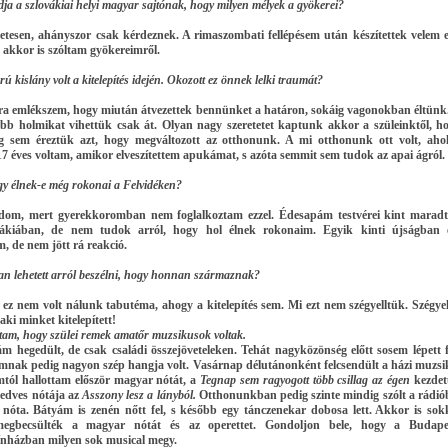
dja a szlovákiai helyi magyar sajtónak, hogy milyen mélyek a gyökerei?
etesen, ahányszor csak kérdeznek. A rimaszombati fellépésem után készítettek velem 
s akkor is szóltam gyökereimről.
 kislány volt a kitelepítés idején. Okozott ez önnek lelki traumát?
ra emlékszem, hogy miután átvezettek bennünket a határon, sokáig vagonokban éltünk
abb holmikat vihettük csak át. Olyan nagy szeretetet kaptunk akkor a szüleinktől, h
g sem éreztük azt, hogy megváltozott az otthonunk. A mi otthonunk ott volt, aho
17 éves voltam, amikor elveszítettem apukámat, s azóta semmit sem tudok az apai ágról.
gy élnek-e még rokonai a Felvidéken?
om, mert gyerekkoromban nem foglalkoztam ezzel. Édesapám testvérei kint marad
vákiában, de nem tudok arról, hogy hol élnek rokonaim. Egyik kinti újságban 
, de nem jött rá reakció.
an lehetett arról beszélni, hogy honnan származnak?
ez nem volt nálunk tabutéma, ahogy a kitelepítés sem. Mi ezt nem szégyelltük. Szégyel
aki minket kitelepített!
tam, hogy szülei remek amatőr muzsikusok voltak.
 hegedült, de csak családi összejöveteleken. Tehát nagyközönség előtt sosem lépett f
nak pedig nagyon szép hangja volt. Vasárnap délutánonként felcsendült a házi muzsi
tól hallottam először magyar nótát, a
Tegnap sem ragyogott több csillag az égen
kezdet
edves nótája az
Asszony lesz a lányból.
Otthonunkban pedig szinte mindig szólt a rádió
nóta. Bátyám is zenén nőtt fel, s később egy tánczenekar dobosa lett. Akkor is sok
egbecsülték a magyar nótát és az operettet. Gondoljon bele, hogy a Budape
ínházban milyen sok musical megy.