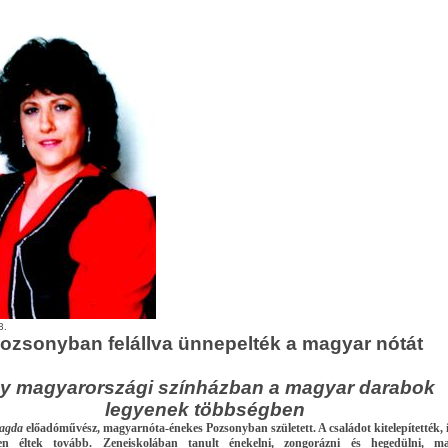
3.
ozsonyban felállva ünnepelték a magyar nótát
y magyarországi színházban a magyar darabok
legyenek többségben
agda
előadóművész, magyarnóta-énekes Pozsonyban született. A családot kitelepítették, 
en éltek tovább. Zeneiskolában tanult énekelni, zongorázni és hegedülni, m