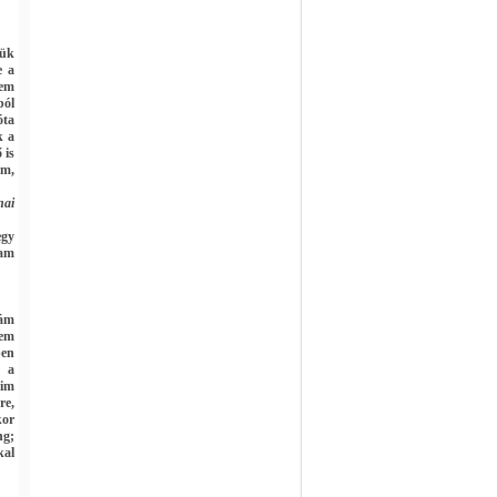
jük
e a
tem
ból
óta
k a
 is
ám,
nai
egy
tam
pám
Nem
ben
n a
eim
re,
kor
ng;
kal