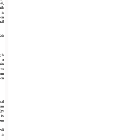
ai,
zók
 is
ben
ná
l
lok
 is
m a
tán
tos
nem
ben
aál
Nem
így
 és
pom
ról
 is