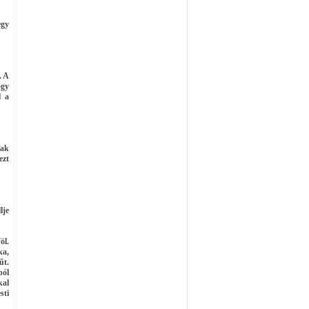
egy
. A
ogy
l a
tak
ezt
lje
öl.
ka,
űt.
ból
kal
sti