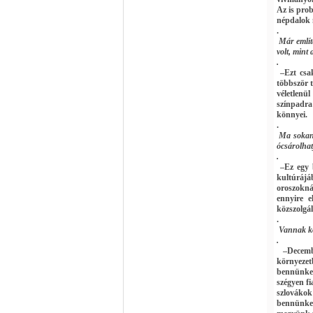
Az is pro
népdalok 
.
Már említ
volt, mint
.
–Ezt csak
többször t
véletlenü
színpadra
könnyei.
.
Ma sokan 
ócsárolhat
.
–Ez egy 
kultúráj
oroszokná
ennyire 
közszolgá
.
Vannak k
.
–Decemb
környeze
bennünket
szégyen f
szlovákok
bennünket