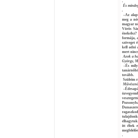
.
És mindeg
.
–Az alap
meg a nót
magyar nó
Vörös Sár
énekelsz?
formája, a
szöveget é
kell adni
mert ninc
Azok a ha
György, Me
–És mily
tanárnőhö
tovább.
Szüleim r
Művésznőn
–Édesapá
özvegyemb
veszteget
Pozsonyba
Dunaszerd
ragaszko
tulajdon
elhagytuk
itt éltek
megfelelőe
.