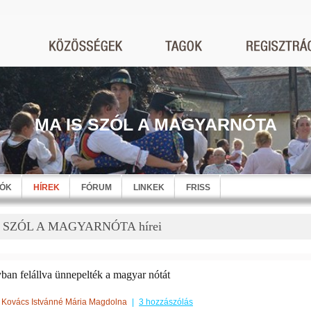
MA IS SZÓL A MAGYARNÓTA
EÓK
HÍREK
FÓRUM
LINKEK
FRISS
 SZÓL A MAGYARNÓTA hírei
ban felállva ünnepelték a magyar nótát
Kovács Istvánné Mária Magdolna
|
3 hozzászólás