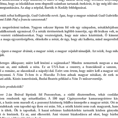
bléma, hogy az iskolákban nem elegendő számban tartanak énekórát, és így még idő sinc
megtanítására. Az alap a népdal, Bartók és Kodály feldolgozásai.
ettük néhai kolléganője, Gaál Gabriella nevét. Igaz, hogy a magyar nótának Gaál Gabriella
 ami Edith Piaf a francia sanzonnak?
 megerősíteni tudom. Nagyon sokszor léptem föl vele egy színpadon, nótaklubjában
alálkoztunk egymással. Ő a nóták történetének legfőbb ismerője, egy élő lexikon volt, 
l vezetett rádióműsorokat. Nagy veszteségünk, hogy már nincs közöttünk. Ő kimen
 a maga egyszerűségében, elénekelte a nótát, de úgy, hogy aki hallotta, mind megeredte
éppen a magyar drámát, a magyar nótát, a magyar népdalt támadják. Azt nézik, hogy mik
ják.
beteges álláspont; miért kell lenézni a sajátunkat? Minden nemzetnek megvan a m
ában az, ami nálunk a nóta. Ez az USÁ-ban a country, a franciáknál a sanzon,
l a románc, az olaszoknál a nápolyi dal. Ezért sem értem, hogy miért kell a magyar nó
elnyomni. A
Nóta Tv
-ben és a
Muzsika Tv
-ben adnak magyar nótákat, de ezek 
lati adók. Közös ismerősünk, Budai Beatrix például a
Nóta Tv
műsorvezetője.
özös produkcióik?
er 2-án Beával léptünk föl Pozsonyban, a rádió dísztermében, tehát csodála
tben rendeztek egy nótaelőadást. A 100
tagú Cigányzenekar
kamaraegyüttese kís
, a hatás nem maradt el, a pozsonyi közönség felállva ünnepelte a magyar nótát. Ott 
iataloknak sem tapsolni egy ilyen est után. Sőt, a nézők között nem csak magyarok, ha
 is ültek. Ők is tapsoltak. A hazai urbánus kultúrkörhöz tartozók közben gúnyol
 és lenéznek. Ez az, ami elkeserítő. Ami viszont bizakodásra ad okot, hogy bárh