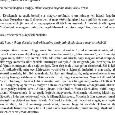
ellépni, teltházakkal fogadnak.
en ezért támadják a műfajt. Hiába akarják megölni, nem sikerül nekik.
. Kecskemét az egyik bölcsője a magyar nótának, s ott mindig telt házzal fogad
, akár Szegeden vagy Debrecenben. A nagyközönség igényli ezt a műfajt és nem csak
anem családok jönnek el, a nagypapákat elkísérik az unokák. A fiatalok is ellátogat
 Meghallják a magyar nótát, és megdöbbennek:
ez ilyen szép? Hogyhogy ezt eddig 
lők vacsoráért is képesek énekelni
ető, hogy néhány dilettáns emberkét hallva ábrándulnak ki sokan a magyar nótából?
várjon tőlem választ, hogy konkrétan mennyi ember fordul el emiatt a műfajtól.
 nem kevesen vannak, akik egy műkedvelő előadásától a „falra másznak”, és azt mondj
agyar nóta, akkor nem kérek belőle. Ma sokan azt hiszik, hogy magyar nótát színpad
előtt vagy kamerák előtt énekelni mennyire könnyű. Akik ezt gondolják, nem sejtik, h
űfajnak is megvannak a sajátosságai. Nem elég csak a hangokat elénekelni, élni is kel
. A műkedvelők még egy kétfogásos vacsoráért is képesek énekelni, s míg azok, a
resztül tanultak, hátrébb szorulnak. Amikor mi vizsgáztunk, még zeneelméletet is tu
a pedig bemegy valahová az illető, és azért fizet, hogy énekelhessen. Nem is kell működ
 Az én első engedélyem a Filharmóniától volt; opera-és hangversenyénekes lehettem. 
z ORI-engedély operettre és magyar nótára, és amikor elkezdtem vendéglátózni, akkor
is engedélyt kellett kérni. Akkor jártam különórákra Vörös Sárikához, akitől nag
ultam. Mesteremnek és az egyik legjobb magyarnóta-énekesnek tekintem. Másik n
m
Szecsődy Irén
operaénekesnő volt. A Pillangókisasszony, Micaela és Liu szerepét reme
vésznő hangképző tanárom is volt. Ma bárki művésznek nevezheti magát, és a legt
nem az dönt, ki tud minőségi produkciót, hanem, hogy ki olcsóbb. Tőlem az il
 távol áll, hiszen Szecsődy Iréntől pont a zene iránti alázatot tanultam meg. Másként 
telesen énekelni, csak alázattal.