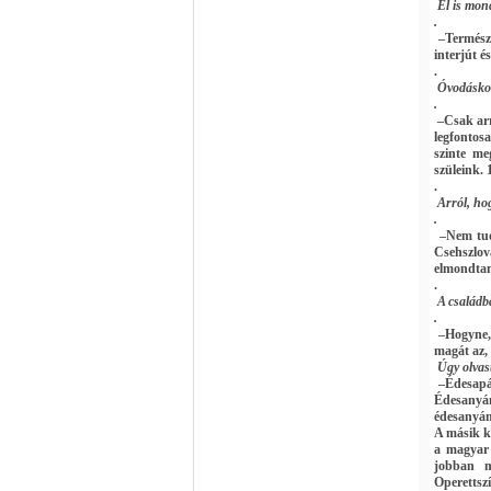
El is mon
.
–Termész
interjút é
.
Óvodáskorú
.
–Csak ar
legfontos
szinte me
szüleink. 
.
Arról, ho
.
–Nem tud
Csehszlo
elmondtam
.
A családb
.
–Hogyne, 
magát az, 
Úgy olvas
–Édesapám
Édesanyám
édesanyám
A másik k
a magyar 
jobban m
Operettsz