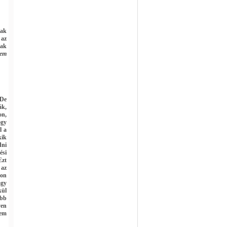
nak
 az
nak
nem
 De
ák,
on,
ogy
l a
kik
dni
ési
Ezt
 az
yon
agy
kül
öbb
yen
nem