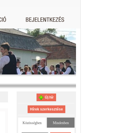
Új hír
Hírek szerkesztése
Közösségben
Mindenben