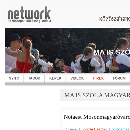
MA IS SZ
NYITÓ
TAGOK
KÉPEK
VIDEÓK
HÍREK
FÓRUM
MA IS SZÓL A MAGYARN
Nótaest Mosonmagyaróváro
15 éve
|
Koltai László
|
2 hozzás