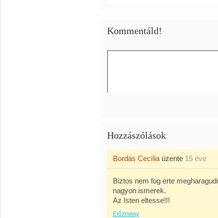
Kommentáld!
Hozzászólások
Bordás Cecília
üzente
15 éve
Biztos nem fog erte megharagud
nagyon ismerek.
Az Isten eltesse!!!
Előzmény