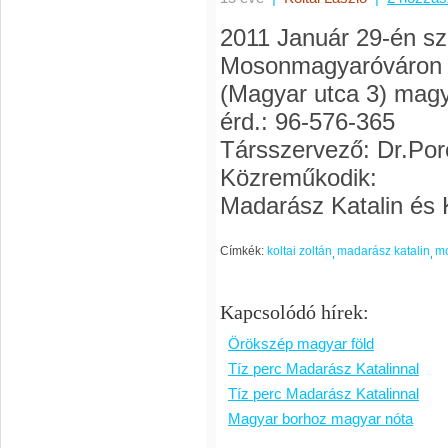
2011 Január 29-én s
Mosonmagyaróváron 
(Magyar utca 3) mag
érd.: 96-576-365
Társszervező: Dr.Por
Közreműkodik:
Madarász Katalin és K
Címkék:
koltai zoltán
madarász katalin
m
Kapcsolódó hírek:
Örökszép magyar föld
Tíz perc Madarász Katalinnal
Tíz perc Madarász Katalinnal
Magyar borhoz magyar nóta