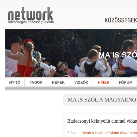
MA IS SZ
NYITÓ
TAGOK
KÉPEK
VIDEÓK
HÍREK
FÓRUM
MA IS SZÓL A MAGYARNÓTA
Badacsonyi kéknyelűt címmel vidám
7 éve
|
Kovács Istvánné Mária Magdolna