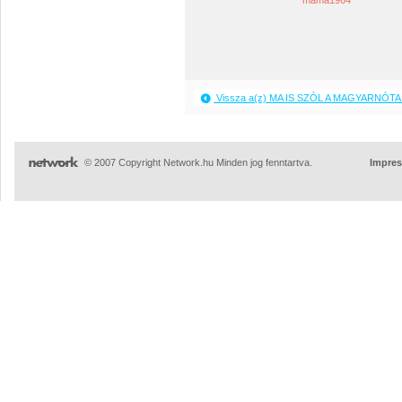
mama1964
Vissza a(z) MA IS SZÓL A MAGYARNÓTA 
© 2007 Copyright Network.hu Minden jog fenntartva.
Impre