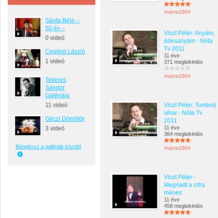
mama1964
Sánta Béla --
50 év --
Viszt Péter: Anyám,
0 videó
édesanyám - Nóta
Tv 2011
Ceglédi László
11 éve
1 videó
371 megtekintés
mama1964
Tekeres
Sándor
Galériája
11 videó
Viszt Péter: Tombolj
vihar - Nóta Tv
Géczi Dömötör
2011
11 éve
3 videó
364 megtekintés
Böngéssz a galériák között!
mama1964
Viszt Péter -
Megriadt a cifra
ménes
11 éve
458 megtekintés