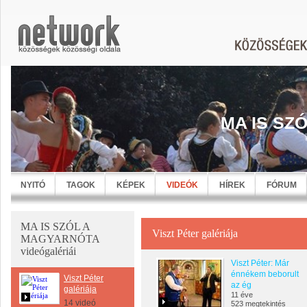
MA IS SZ
NYITÓ
TAGOK
KÉPEK
VIDEÓK
HÍREK
FÓRUM
MA IS SZÓL A
Viszt Péter galériája
MAGYARNÓTA
videógalériái
Viszt Péter: Már
énnékem beborult
Viszt Péter
az ég
galériája
11 éve
14 videó
523 megtekintés