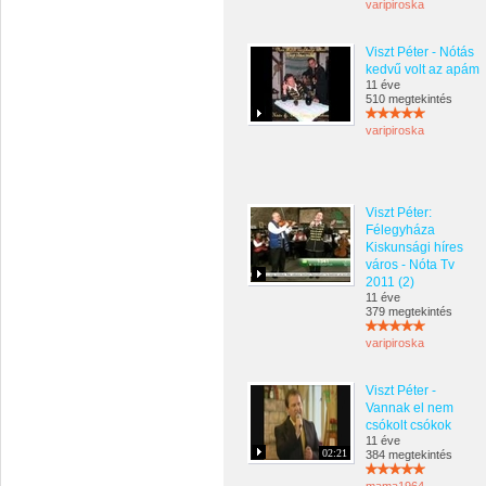
varipiroska
Viszt Péter - Nótás
kedvű volt az apám
11 éve
510 megtekintés
varipiroska
Viszt Péter:
Félegyháza
Kiskunsági híres
város - Nóta Tv
2011 (2)
11 éve
379 megtekintés
varipiroska
Viszt Péter -
Vannak el nem
csókolt csókok
11 éve
02:21
384 megtekintés