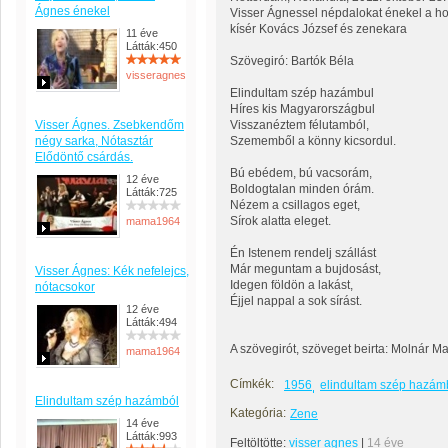
Ágnes énekel
Visser Ágnessel népdalokat énekel a h
kísér Kovács József és zenekara
11 éve
Látták:450
Szövegiró: Bartók Béla
visseragnes
Elindultam szép hazámbul
Híres kis Magyarországbul
Visser Ágnes. Zsebkendőm
Visszanéztem félutamból,
négy sarka, Nótasztár
Szememből a könny kicsordul.
Elődöntő csárdás.
Bú ebédem, bú vacsorám,
12 éve
Boldogtalan minden órám.
Látták:725
Nézem a csillagos eget,
Sírok alatta eleget.
mama1964
Én Istenem rendelj szállást
Már meguntam a bujdosást,
Visser Ágnes: Kék nefelejcs,
Idegen földön a lakást,
nótacsokor
Éjjel nappal a sok sírást.
12 éve
Látták:494
A szövegirót, szöveget beirta: Molnár M
mama1964
Címkék:
1956
elindultam szép hazám
Elindultam szép hazámból
Kategória:
Zene
14 éve
Látták:993
Feltöltötte:
visser agnes
|
14 éve