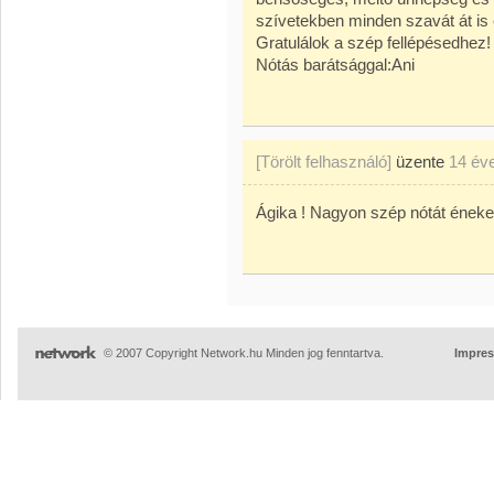
szívetekben minden szavát át is é
Gratulálok a szép fellépésedhez!
Nótás barátsággal:Ani
[Törölt felhasználó]
üzente
14 év
Ágika ! Nagyon szép nótát énekelt
© 2007 Copyright Network.hu Minden jog fenntartva.
Impre