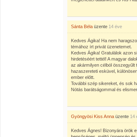
Sánta Béla
üzente
14 éve
Kedves Ágika! Ha nem haragszol 
témához írt privát üzenetemet.
Kedves Ágika! Gratulálok azon 
hirdetéséért tettél! A magyar dal
az akármilyen célból összegyűlt 
hazaszereteti esküvel, különösen,
ember előtt.
További szép sikereket, és sok h
Nótás barátságommal és elisme
Gyöngyösi Kiss Anna
üzente
14 
Kedves Ágnes! Bizonyára örök e
bensőséges, méltó ünnepség és o