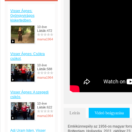
Visser Ágnes:
Gyöngyvirágos
kiskertedben,
10 éve
Látták:472
mama1964
Visser Ágnes: Csókra
csókot,
10 éve
Látták:588
mama1964
Visser Ágnes: A szegedi
csikós,
10 éve
Látták:622
Leírás
Videó beágyazása
mama1964
Emlékünnepély az 1956-os magyar forra
Adj Uram Isten, Visser
Rotterdam, Hollandia, 2011. október 23.