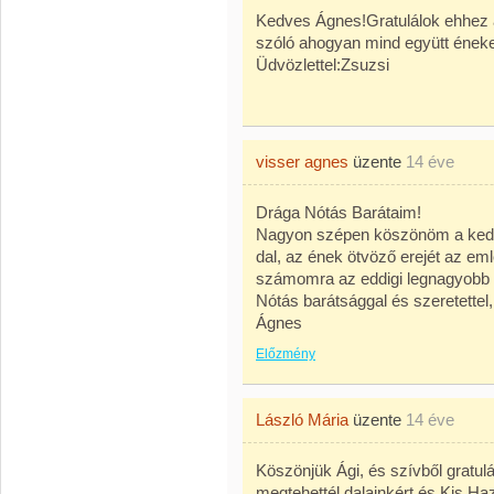
Kedves Ágnes!Gratulálok ehhez 
szóló ahogyan mind együtt éneke
Üdvözlettel:Zsuzsi
visser agnes
üzente
14 éve
Drága Nótás Barátaim!
Nagyon szépen köszönöm a kedve
dal, az ének ötvöző erejét az e
számomra az eddigi legnagyobb 
Nótás barátsággal és szeretettel,
Ágnes
Előzmény
László Mária
üzente
14 éve
Köszönjük Ági, és szívből gratulál
megtehettél dalainkért és Kis Ha