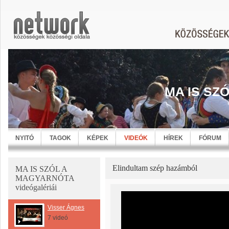
MA IS SZ
NYITÓ
TAGOK
KÉPEK
VIDEÓK
HÍREK
FÓRUM
Elindultam szép hazámból
MA IS SZÓL A
MAGYARNÓTA
videógalériái
Visser Ágnes
7 videó