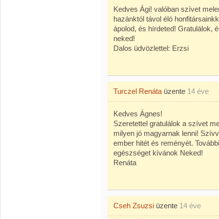
Kedves Ági! valóban szívet meleng
hazánktól távol éló honfitársaink
ápolod, és hírdeted! Gratulálok,
neked!
Dalos üdvözlettel: Erzsi
Turczel Renáta
üzente
14 éve
Kedves Ágnes!
Szeretettel gratulálok a szívet 
milyen jó magyarnak lenni! Szívv
ember hitét és reményét. További
egészséget kívánok Neked!
Renáta
Cseh Zsuzsi
üzente
14 éve