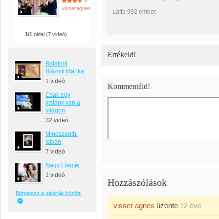
visseragnes
Látta 992 ember.
1/1
oldal (7 videó)
Értékeld!
Balatoni
Blázsik Marika.
1 videó
Kommentáld!
Csak egy
kislány van a
világon
32 videó
Mindszenthi
István
7 videó
Nagy Elemér
1 videó
Hozzászólások
Böngéssz a galériák között!
visser agnes
üzente
12 éve