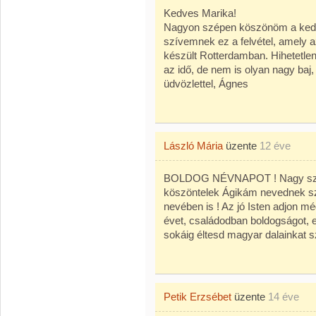
Kedves Marika!
Nagyon szépen köszönöm a kedv
szívemnek ez a felvétel, amely a
készült Rotterdamban. Hihetetlen
az idő, de nem is olyan nagy baj
üdvözlettel, Ágnes
László Mária
üzente
12 éve
BOLDOG NÉVNAPOT ! Nagy szeret
köszöntelek Ágikám nevednek sz
nevében is ! Az jó Isten adjon m
évet, családodban boldogságot,
sokáig éltesd magyar dalainkat s
Petik Erzsébet
üzente
14 éve