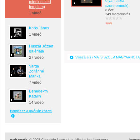
olyan tiszta
minek neked
szerelemnek)
templom)
8 éve
1 videó
349 megtekintés
suvi
Koós János
1 videó
Huszár József
galériája
27 videó
Vissza a(z) MA IS SZÓL A MAGYARNÓTA 
Varga
Zoltánné
Marika
7 videó
Benedekffy
Katalin
14 videó
Böngéssz a galériák között!
© 2007 Copyright Network.hu Minden jog fenntartva.
Impre