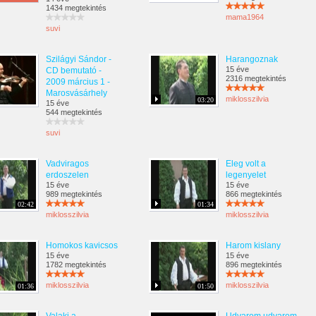
1434 megtekintés
mama1964
suvi
Szilágyi Sándor -
Harangoznak
15 éve
CD bemutató -
2316 megtekintés
2009 március 1 -
Marosvásárhely
miklosszilvia
03:20
15 éve
544 megtekintés
suvi
Vadviragos
Eleg volt a
erdoszelen
legenyelet
15 éve
15 éve
989 megtekintés
866 megtekintés
02:42
01:34
miklosszilvia
miklosszilvia
Homokos kavicsos
Harom kislany
15 éve
15 éve
1782 megtekintés
896 megtekintés
miklosszilvia
miklosszilvia
01:36
01:50