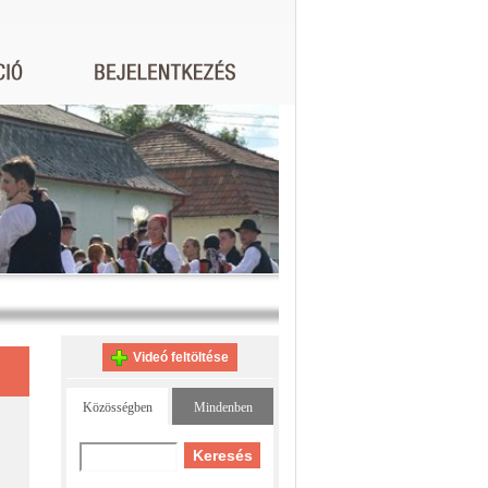
Videó feltöltése
Közösségben
Mindenben