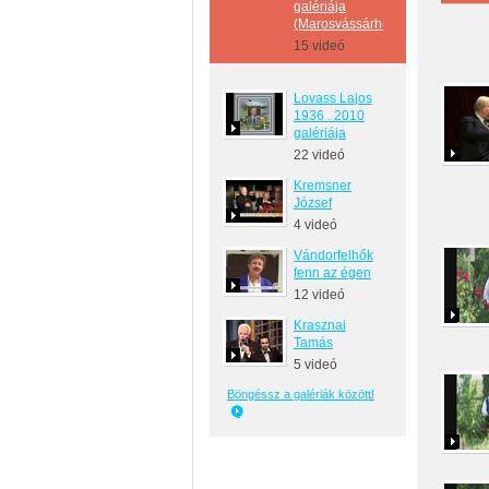
galériája
(Marosvássárhely)
15 videó
Lovass Lajos
1936 . 2010
galériája
22 videó
Kremsner
József
4 videó
Vándorfelhők
fenn az égen
12 videó
Krasznai
Tamás
5 videó
Böngéssz a galériák között!