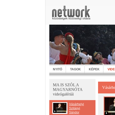
NYITÓ
TAGOK
KÉPEK
VID
MA IS SZÓL A
Vásárhe
MAGYARNÓTA
videógalériái
Vásárhelyi
Szilágyi
Sándor