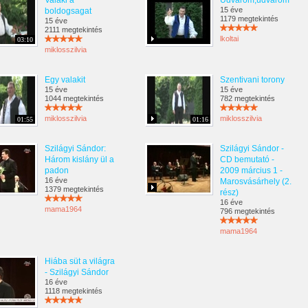
Valaki a
Udvarom,udvarom
15 éve
boldogsagat
1179 megtekintés
15 éve
2111 megtekintés
lkoltai
03:10
miklosszilvia
Egy valakit
Szentivani torony
15 éve
15 éve
1044 megtekintés
782 megtekintés
miklosszilvia
miklosszilvia
01:55
01:16
Szilágyi Sándor:
Szilágyi Sándor -
Három kislány ül a
CD bemutató -
padon
2009 március 1 -
16 éve
Marosvásárhely (2.
1379 megtekintés
rész)
16 éve
mama1964
796 megtekintés
mama1964
Hiába süt a világra
- Szilágyi Sándor
16 éve
1118 megtekintés