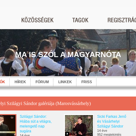
MA IS SZÓL A MAGYARNÓTA
EÓK
HÍREK
FÓRUM
LINKEK
FRISS
lyi Szilágyi Sándor galériája (Marosvássárhely)
Szilágyi Sándor:
Sicki Farkas Jenő
Hiába süt a világra,
és Vásárhelyi
melengető nap
Szilágyi Sándor
14 éve
sugára
952 megtekintés
14 éve