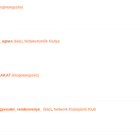
logbejegyzés)
_agnes
(kép)
,
Nótakedvelők Klubja
LAKAT
(blogbejegyzés)
gyesulet_rendezvenye_
(kép)
,
Network Klubajánló Klub