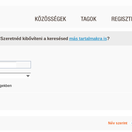
 Szeretnéd kibővíteni a keresésed
más tartalmakra is
?
égekben
Név szerint