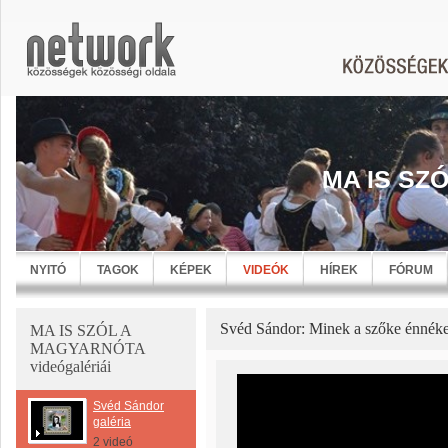
MA IS SZ
NYITÓ
TAGOK
KÉPEK
VIDEÓK
HÍREK
FÓRUM
Svéd Sándor: Minek a szőke énnék
MA IS SZÓL A
MAGYARNÓTA
videógalériái
Svéd Sándor
galéria
2 videó