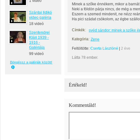
1 videó
Minek a szőke énnékem, mikor a barnát
Neki a földön párja nincs, de még a me
Szántai Ildikó
Eszem a szemed mindenit, ne nézz reám
video galéria
Ha pici szádat csókolom, az égbe száll
18 videó
Címkék:
svéd sándor: minek a szőke 
Szentendrei
Klári 1939 -
Kategória:
Zene
1916 -
Galériája
Feltöltötte:
Cserta Lászlóné
|
2 éve
99 videó
Látta 78 ember.
Böngéssz a galériák között!
Értékeld!
Kommentáld!