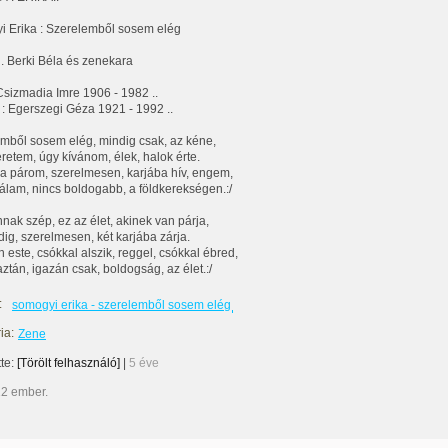
 Erika : Szerelemből sosem elég
fj. Berki Béla és zenekara
Csizmadia Imre 1906 - 1982 ..
: Egerszegi Géza 1921 - 1992 ..
mből sosem elég, mindig csak, az kéne,
retem, úgy kívánom, élek, halok érte.
a párom, szerelmesen, karjába hív, engem,
álam, nincs boldogabb, a földkerekségen.:/
nak szép, ez az élet, akinek van párja,
dig, szerelmesen, két karjába zárja.
n este, csókkal alszik, reggel, csókkal ébred,
ztán, igazán csak, boldogság, az élet.:/
:
somogyi erika - szerelemből sosem elég
ia:
Zene
tte:
[Törölt felhasználó]
|
5 éve
12 ember.