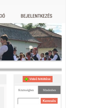
Videó feltöltése
Közösségben
Mindenben