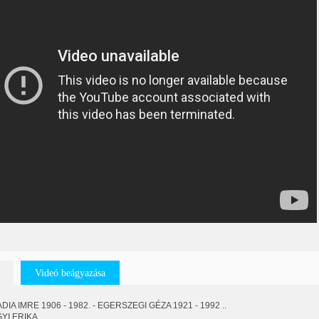
Videó beágyazása
DIA IMRE 1906 - 1982. - EGERSZEGI GÉZA 1921 - 1992 ..
I ERIKA..