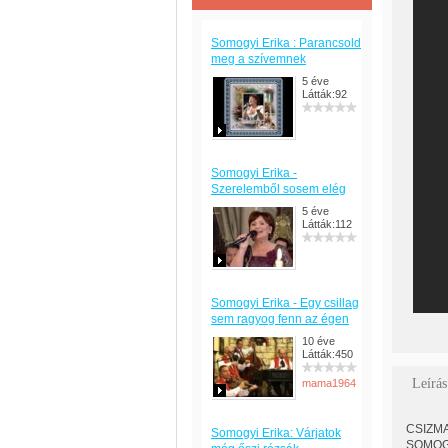
Somogyi Erika : Parancsold
meg a szívemnek
5 éve
Látták:92
Somogyi Erika -
Szerelemből sosem elég
5 éve
Látták:112
Somogyi Erika - Egy csillag
sem ragyog fenn az égen
10 éve
Látták:450
Leírás
mama1964
CSIZMA
Somogyi Erika: Várjatok
SOMOGY