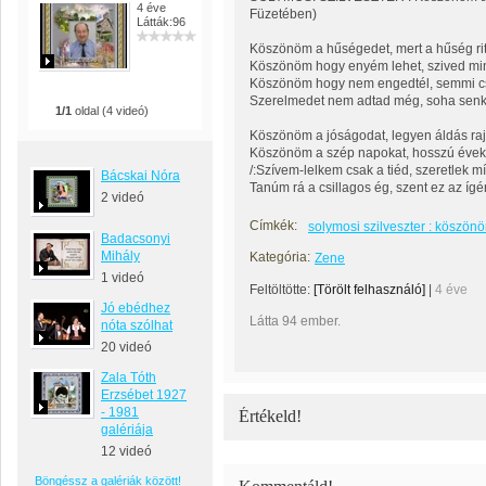
4 éve
Füzetében)
Látták:96
Köszönöm a hűségedet, mert a hűség rit
Köszönöm hogy enyém lehet, szived min
Köszönöm hogy nem engedtél, semmi c
Szerelmedet nem adtad még, soha senk
1/1
oldal (4 videó)
Köszönöm a jóságodat, legyen áldás raj
Köszönöm a szép napokat, hosszú évek 
/:Szívem-lelkem csak a tiéd, szeretlek mí
Bácskai Nóra
Tanúm rá a csillagos ég, szent ez az ígér
2 videó
Címkék:
solymosi szilveszter : köszö
Badacsonyi
Mihály
Kategória:
Zene
1 videó
Feltöltötte:
[Törölt felhasználó]
|
4 éve
Jó ebédhez
Látta 94 ember.
nóta szólhat
20 videó
Zala Tóth
Erzsébet 1927
- 1981
Értékeld!
galériája
12 videó
Böngéssz a galériák között!