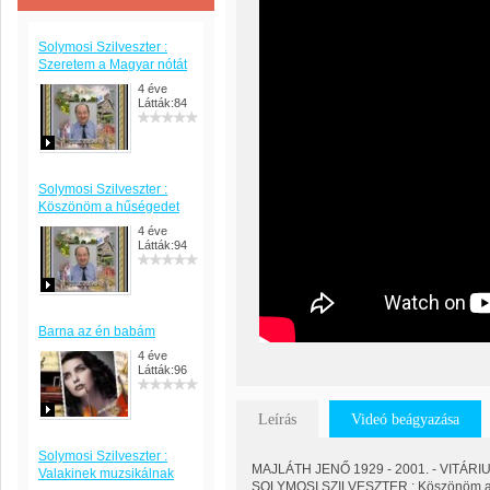
Solymosi Szilveszter :
Szeretem a Magyar nótát
4 éve
Látták:84
Solymosi Szilveszter :
Köszönöm a hűségedet
4 éve
Látták:94
Barna az én babám
4 éve
Látták:96
Leírás
Videó beágyazása
Solymosi Szilveszter :
MAJLÁTH JENŐ 1929 - 2001. - VITÁRIUS
Valakinek muzsikálnak
SOLYMOSI SZILVESZTER : Köszönöm a 