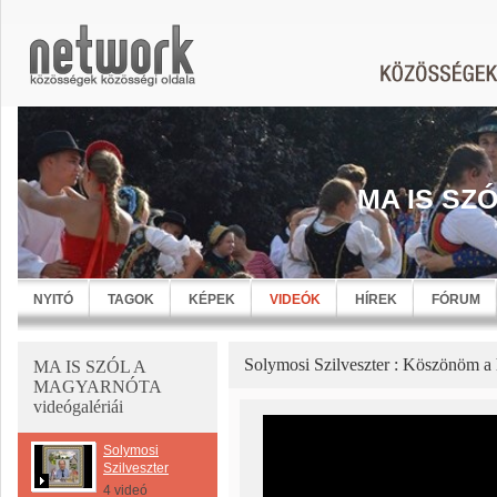
MA IS SZ
NYITÓ
TAGOK
KÉPEK
VIDEÓK
HÍREK
FÓRUM
Solymosi Szilveszter : Köszönöm a
MA IS SZÓL A
MAGYARNÓTA
videógalériái
Solymosi
Szilveszter
4 videó