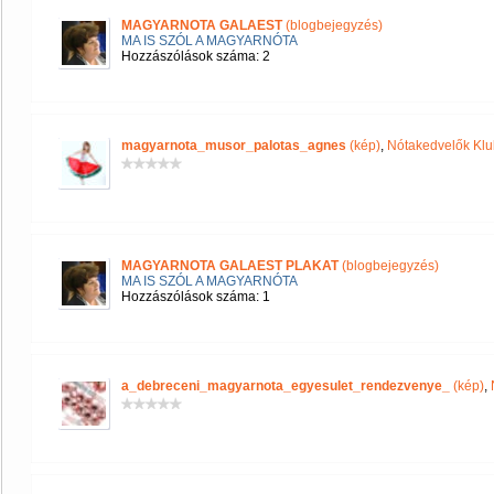
MAGYARNOTA GALAEST
(blogbejegyzés)
MA IS SZÓL A MAGYARNÓTA
Hozzászólások száma: 2
magyarnota_musor_palotas_agnes
(kép)
,
Nótakedvelők Klu
MAGYARNOTA GALAEST PLAKAT
(blogbejegyzés)
MA IS SZÓL A MAGYARNÓTA
Hozzászólások száma: 1
a_debreceni_magyarnota_egyesulet_rendezvenye_
(kép)
,