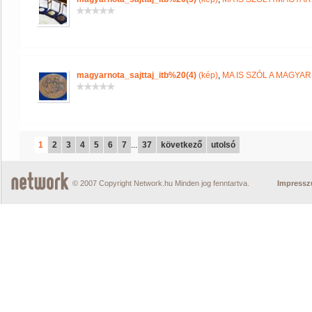
magyarnota_sajttaj_itb%20(4)
(kép)
,
MA IS SZÓL A MAGYA
1
2
3
4
5
6
7
...
37
következő
utolsó
© 2007 Copyright Network.hu Minden jog fenntartva.
Impress