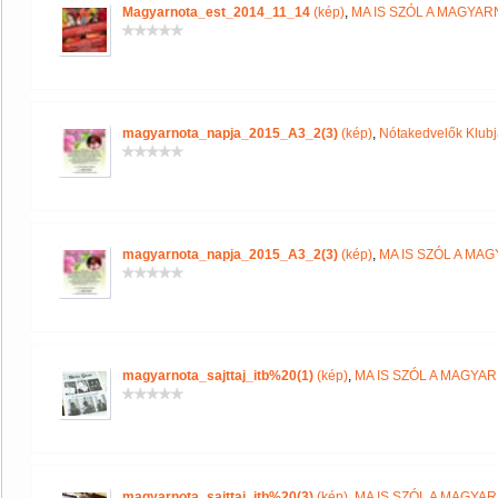
Magyarnota_est_2014_11_14
(kép)
,
MA IS SZÓL A MAGYA
magyarnota_napja_2015_A3_2(3)
(kép)
,
Nótakedvelők Klub
magyarnota_napja_2015_A3_2(3)
(kép)
,
MA IS SZÓL A MA
magyarnota_sajttaj_itb%20(1)
(kép)
,
MA IS SZÓL A MAGYA
magyarnota_sajttaj_itb%20(3)
(kép)
,
MA IS SZÓL A MAGYA