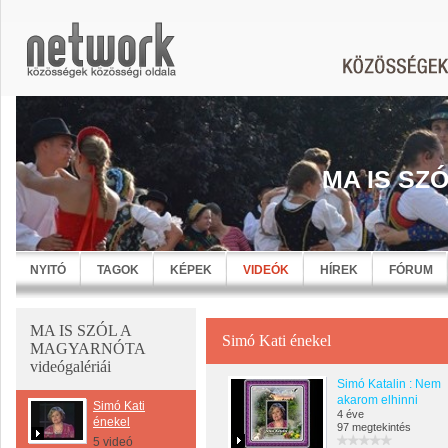
MA IS SZ
NYITÓ
TAGOK
KÉPEK
VIDEÓK
HÍREK
FÓRUM
MA IS SZÓL A
Simó Kati énekel
MAGYARNÓTA
videógalériái
Simó Katalin : Nem
akarom elhinni
Simó Kati
4 éve
énekel
97 megtekintés
5 videó