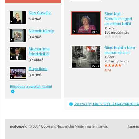
Kiss Gusztáv
Simó Kati -
Szerettem egyet,
4 videó
szerettem kettőt
11 éve
Németh Károly
01:40
136 megtekintés
3 videó
Simó Katalin Nem
Mozsár Imre
akarom elhinni
felvételeiböl
12 éve
37 videó
732 megtekintés
02:19
Rupa Ilona
suvi
3 videó
Böngéssz a galériák között!
Vissza a(z) MA IS SZÓL A MAGYARNÓTA 
© 2007 Copyright Network.hu Minden jog fenntartva.
Impre