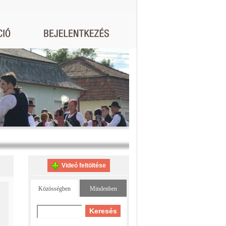
Videó feltöltése
Közösségben
Mindenben