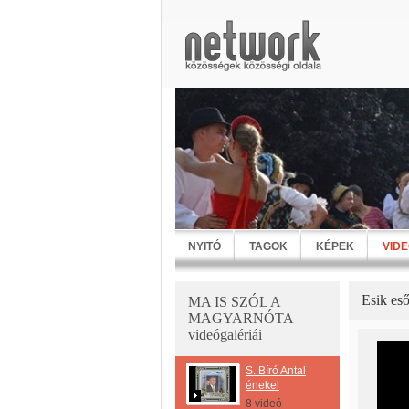
NYITÓ
TAGOK
KÉPEK
VID
Esik eső
MA IS SZÓL A
MAGYARNÓTA
videógalériái
S. Bíró Antal
énekel
8 videó