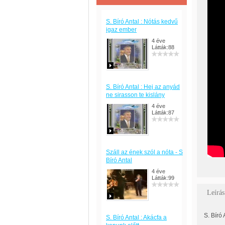
S. Bíró Antal : Nótás kedvű
igaz ember
4 éve
Látták:88
S. Bíró Antal : Hej az anyád
ne sirasson te kislány
4 éve
Látták:87
Száll az ének szól a nóta - S
Bíró Antal
4 éve
Látták:99
Leírás
S. Bíró
S. Bíró Antal : Akácfa a