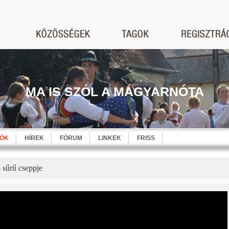
MA IS SZÓL A MAGYARNÓTA
EÓK
HÍREK
FÓRUM
LINKEK
FRISS
 sűrű cseppje