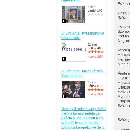
kapunk előtt
Esik es
4 éve
Látták:106
Zene: F
Szöveg
Esik eső
Szomorú
S. Bíró Antal: Krasznahorka
Tört ab
büszke vára
Meg-meg
11 éve
Látták:485
Vendég 
A csapl
mama1964
Hej! me
Mind el
S. Bíró Antal: Mikor két szív
Ámde mé
összedobban
Őszült 
12 éve
A csapl
Látták:573
Csaplár
Száz icc
mama1964
A vén be
Csaplár
Száz icc
Nem nyílt nékem virág-Kéket
nyílik a tavaszi nefelejcs-
Akácfa a kapunk elött-Nem
Szövege
születtél te sem minr én-
Eltörött a kerem-Ejnye de jó