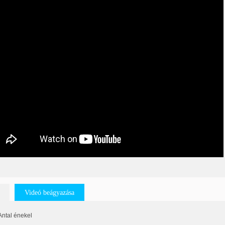
Videó beágyazása
 Antal énekel