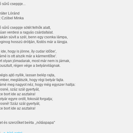
ő sűrű cseppje...
ráter Lóránd
: Czóbel Minka
 sűrű cseppje sötét felhők alatt,
an verdesi a ragyás csárdafalat.
lakán süvít a szél, benn egy csonka lámpa,
inog hosszú drótján, füstös már a lángja.
ide, hogy is jönne, íly cudar időbe',
árné is ott alszik már a kármentőbe'.
rt olyan jómadarak, most már nem is járnak,
pusztult, régen vége a betyárvilágnak.
gis ajtó nyílik, lassan belép rajta,
ember, meglátszik, hogy régi betyár fajta.
árné meg nagyot néz, hogy még egyszer hallja:
osné, száz szál gyertyát,
e bort ide az asztalra!
tyár egyre ordít, fokosát forgatja;
osné! Száz szál gyertyát,
e bort ide az asztalra!
t és szerzőket beírta ,,nótáspapa"