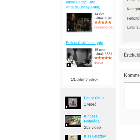
Címkék
lakodalom(S.Biro
Antal&Bussay Antal)
Kategór
14 éve
Látták:1048
Feltöltö
ceciliabordas
Látta 1
Esik eső sűrű cseppje
15 éve
Látták:1634
Értékeld
lkoltai
Kommen
1/1
oldal (8 videó)
Fodor Ottilia
1 videó
Kincses
Nótaláda
252 videó
Kiss Gusztáv