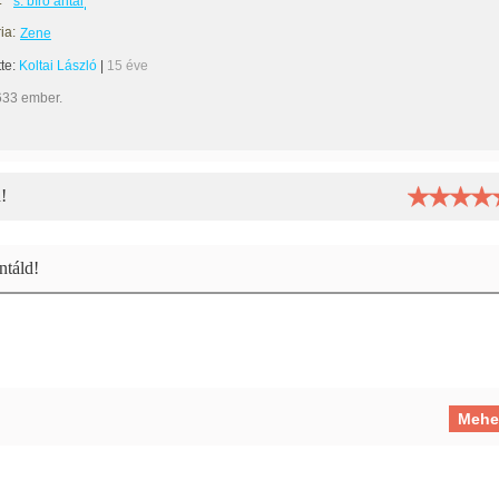
:
s. bíró antal
ia:
Zene
tte:
Koltai László
|
15 éve
633 ember.
!
táld!