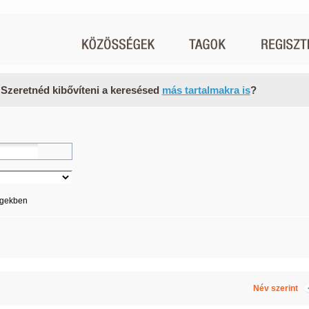
 Szeretnéd kibővíteni a keresésed
más tartalmakra is
?
égekben
Név szerint