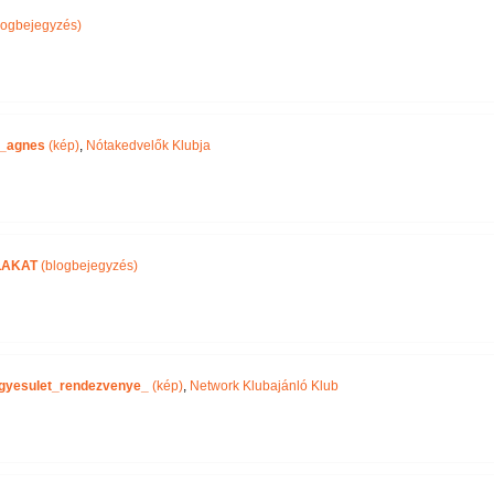
logbejegyzés)
_agnes
(kép)
,
Nótakedvelők Klubja
LAKAT
(blogbejegyzés)
gyesulet_rendezvenye_
(kép)
,
Network Klubajánló Klub