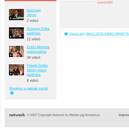
mama1964
Karczagi
János
2 videó
Somogyi Erika
galériája
Vissza a(z) MA IS SZÓL A MAGYARNÓTA 
12 videó
Erdős Melinda
videógaléria
38 videó
Fekete Zoltán
Okány videó
galériája
8 videó
Böngéssz a galériák között!
© 2007 Copyright Network.hu Minden jog fenntartva.
Impre