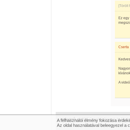
[Törölt
Ez egy 
megszor
Cserta
Kedves
Nagyon 
kívánok
A videó
© 2007 Copyright Network.hu Minden 
A felhasználói élmény fokozása érdeké
Az oldal használatával beleegyezel a 