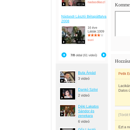
nadasdilaszlo
Kommen
02:24
Nádasdi László Bélapátfalva
2008
16 éve
Látták:1009
suvi
10:24
7/8
oldal (61 videó)
Hozzász
Buta Árpád
Petik E
3 videó
Lacikám
Dankó Szilvi
Dalos ü
2 videó
Déki Lakatos
Sándor és
[Törölt
zenekara
6 videó
Ezt a n
Gőz László