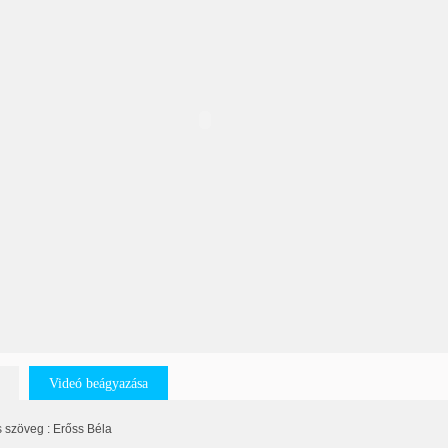
Videó beágyazása
 szöveg : Erőss Béla