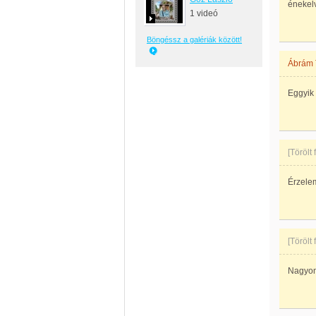
énekelv
1 videó
Böngéssz a galériák között!
Ábrám 
Eggyik
[Törölt
Érzele
[Törölt
Nagyon