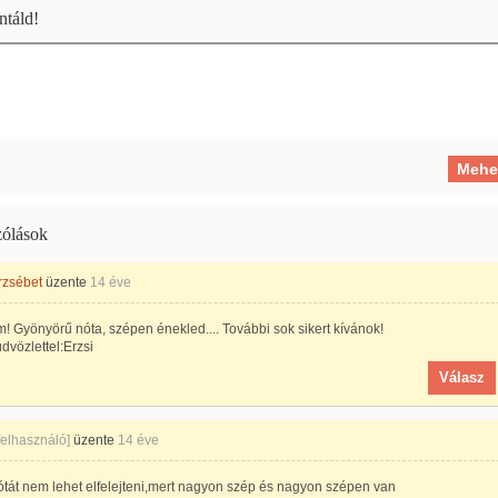
táld!
ólások
rzsébet
üzente
14 éve
! Gyönyörű nóta, szépen énekled.... További sok sikert kívánok!
dvözlettel:Erzsi
Válasz
 felhasználó]
üzente
14 éve
ótát nem lehet elfelejteni,mert nagyon szép és nagyon szépen van