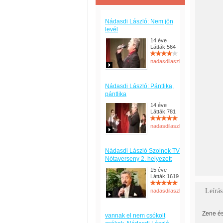
Nádasdi László: Nem jön
levél
14 éve
Látták:564
nadasdilaszlo
Nádasdi László: Pántlika,
pántlika
14 éve
Látták:781
nadasdilaszlo
Nádasdi László Szolnok TV
Nótaverseny 2. helyezett
15 éve
Látták:1619
Leírás
nadasdilaszlo
Zene és
vannak el nem csókolt