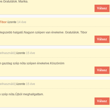
e.Gratulálok. Marika.
Válasz
Tibor
üzente
14 éve
 legszebb halgató.Nagyon szépen van énekelve. Gratulálok. Tibor
Válasz
 felhasználó]
üzente
15 éve
m gazdag szép nóta szépen énekelve.Köszönöm
Válasz
 felhasználó]
üzente
15 éve
 szép nóta.Újból meghallgattam.
Válasz