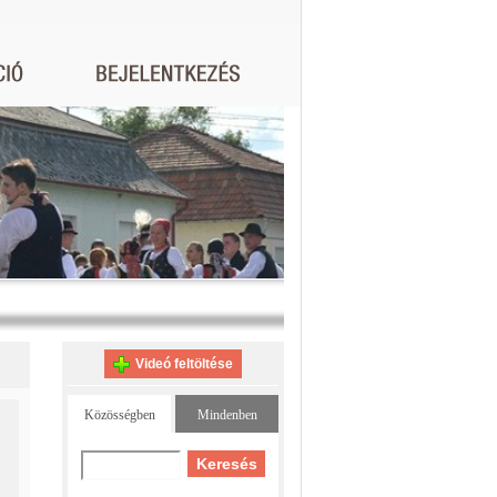
Videó feltöltése
Közösségben
Mindenben