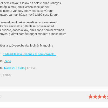
el nem csókolt csókok és befelé hulló könnyek
tett régi álmok, amik vissza sose jönnek
et, üzenet van ugy, hogy már sose várunk
utcák, vannak házak hová többé sose járunk
 szemek amiknek a nevetését sosem nézed
kezek amiknek a pillantását sosem érzed
k büszke, dacos ajkak, amik soha nem beszélnek
nnyes, gyűrött párnák reggel mindent elmesélnek:/
őt és a szöveget beirta: Molnár Magdolna
:
nádasdi lászló - vannak el nem csókolt...
ia:
Zene
tte:
Nádasdi László
|
16 éve
85 ember.
!