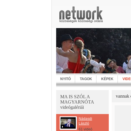
NYITÓ
TAGOK
KÉPEK
VID
vannak 
MA IS SZÓL A
MAGYARNÓTA
videógalériái
Nádasdi
László
61 videó