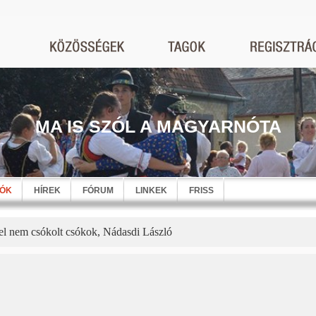
MA IS SZÓL A MAGYARNÓTA
EÓK
HÍREK
FÓRUM
LINKEK
FRISS
el nem csókolt csókok, Nádasdi László