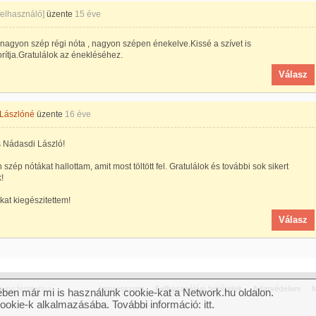
 felhasználó]
üzente
15 éve
nagyon szép régi nóta , nagyon szépen énekelve.Kissé a szívet is
ítja.Gratulálok az énekléséhez.
Válasz
 Lászlóné
üzente
16 éve
 Nádasdi László!
szép nótákat hallottam, amit most töltött fel. Gratulálok és további sok sikert
!
kat kiegészitettem!
Válasz
jog fenntartva.
Impresszum
Felhasználási feltételek
Adatvédelem
M
ben már mi is használunk cookie-kat a Network.hu oldalon.
cookie-k alkalmazásába. További információ:
itt
.