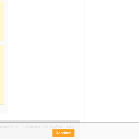
édiaajánlat
Széchenyi Terv Pályázat
FAQ
Rendben