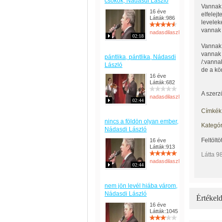
csókok, Nádasdi László
Vannak 
16 éve
elfelej
Látták:986
levelek
vannak 
nadasdilaszlo
02:18
Vannak
vannak 
pántlika, pántlika, Nádasdi
/:vanna
László
de a kö
16 éve
Látták:682
A szerz
nadasdilaszlo
02:44
Címkék
nincs a földön olyan ember,
Kategór
Nádasdi László
Feltöltö
16 éve
Látták:913
Látta 9
nadasdilaszlo
02:44
nem jön levél hiába várom,
Nádasdi László
Értékeld
16 éve
Látták:1045